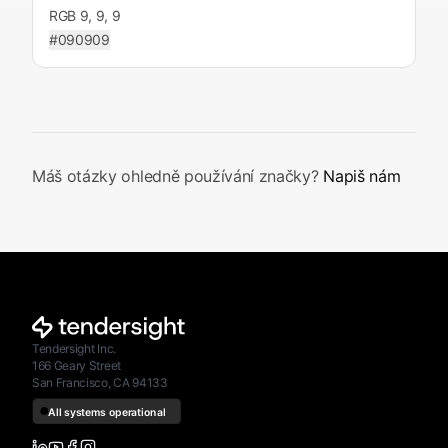
RGB 9, 9, 9
#090909
Máš otázky ohledně používání značky?
Napiš nám
Tendersight Inc.
166 Geary Street
San Francisco, CA 94133