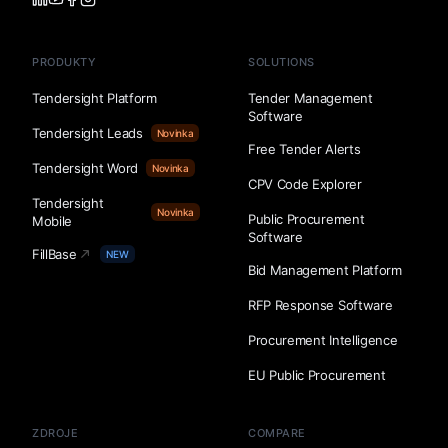
PRODUKTY
SOLUTIONS
Tendersight Platform
Tender Management
Software
Tendersight Leads
Novinka
Free Tender Alerts
Tendersight Word
Novinka
CPV Code Explorer
Tendersight
Novinka
Public Procurement
Mobile
Software
FillBase
NEW
Bid Management Platform
RFP Response Software
Procurement Intelligence
EU Public Procurement
ZDROJE
COMPARE