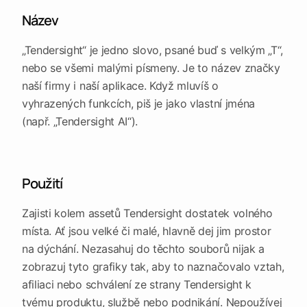
Zboží
na shody
vybraný
Oznámení,
Materiály, zařízení a služby
Název
Vytvoř
text
zadavatelé a
Připravte
Shrnutí
kódy CPV
Stavby
kompletní
Přeložit
Přečtěte
„Tendersight“ je jedno slovo, psané buď s velkým „T“,
nabídky
Stavby, renovace a údržba
si
Filtrovat
Přeložte
nebo se všemi malými písmeny. Je to název značky
klíčové
vybraný
výsledky
Sleduj
údaje
Služby
text
naší firmy i naší aplikace. Když mluvíš o
Země,
Dodržte
Poradenství, inženýrství a další služby
zadavatel,
termín
Hledat
vyhrazených funkcích, piš je jako vlastní jména
Anonymizovat
hodnota a
každé
zakázky
Odstraňte
termín
(např. „Tendersight AI“).
nabídky
identifikační
Vyhledávejte
údaje
běžnými
Uložená
Spolupracuj
slovy
vyhledávání
Udržujte tým
Vyplnit
Vrátit se k
pohromadě
Mějte
šablonu
důležitým
Použití
všechny
Vyplňte
vyhledáváním
nabídkovou
termíny
šablonu
Zajisti kolem assetů Tendersight dostatek volného
Exportovat
na očích.
výsledky
Kontrolujte
místa. Ať jsou velké či malé, hlavně dej jim prostor
termíny
Vezměte si
na dýchání. Nezasahuj do těchto souborů nijak a
užší výběr s
sebou
zobrazuj tyto grafiky tak, aby to naznačovalo vztah,
afiliaci nebo schválení ze strany Tendersight k
Otevřít
Prozkoumat
Prozkoumat
tvému produktu, službě nebo podnikání. Nepoužívej
Prozkoumat
Tendersight
Tendersight
Tendersight