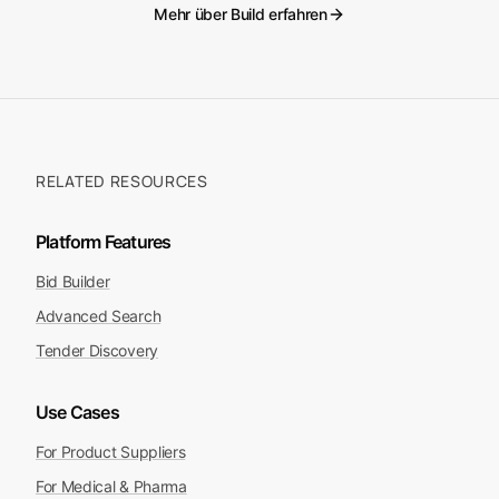
Analytik
i
i
li
i
li
in
E
e
Mehr über Build erfahren
RELATED RESOURCES
Platform Features
Bid Builder
Advanced Search
Tender Discovery
Use Cases
For Product Suppliers
For Medical & Pharma