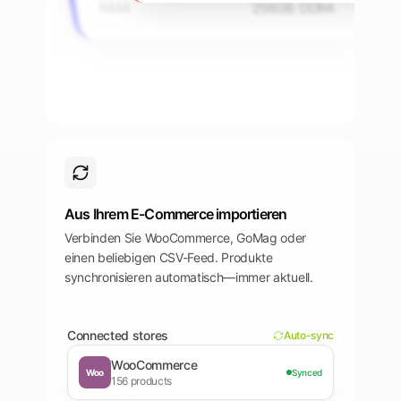
RAM
256GB DDR4
Aus Ihrem E-Commerce importieren
Verbinden Sie WooCommerce, GoMag oder
einen beliebigen CSV-Feed. Produkte
synchronisieren automatisch—immer aktuell.
Connected stores
Auto-sync
WooCommerce
Woo
Synced
156
products