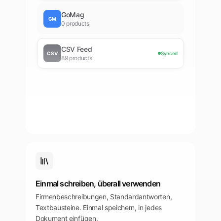
GoMag
GM
0
products
CSV Feed
CSV
Synced
89
products
Einmal schreiben, überall verwenden
Firmenbeschreibungen, Standardantworten,
Textbausteine. Einmal speichern, in jedes
Dokument einfügen.