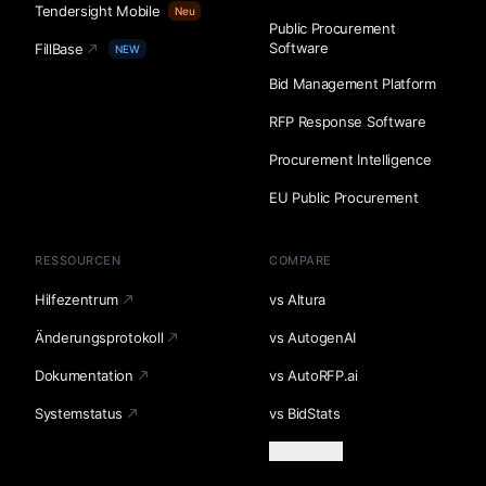
Tendersight Mobile
Neu
Public Procurement
Software
FillBase
NEW
Bid Management Platform
RFP Response Software
Procurement Intelligence
EU Public Procurement
RESSOURCEN
COMPARE
Hilfezentrum
vs Altura
Änderungsprotokoll
vs AutogenAI
Dokumentation
vs AutoRFP.ai
Systemstatus
vs BidStats
Mehr laden