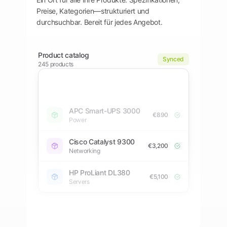
Plattform
öffnen
Word
Mobile
Preise, Kategorien—strukturiert und
durchsuchbar. Bereit für jedes Angebot.
Product catalog
Synced
245 products
Dell PowerEdge R750
€4,500
Servers
HP ProLiant DL380
€5,100
Servers