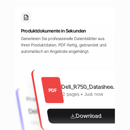
Produktdokumente in Sekunden
Generieren Sie professionelle Datenblätter aus
Ihren Produktdaten. PDF-fertig, gebrandet und
automatisch an Angebote angehängt.
Dell_R750_Datasheet.pdf
PDF
2 pages • Just now
Product data
Dell PowerEdge R750
Download
CPU
Intel Xeon Gold 6330