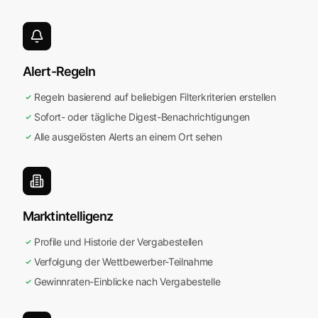
Alert-Regeln
Regeln basierend auf beliebigen Filterkriterien erstellen
Sofort- oder tägliche Digest-Benachrichtigungen
Alle ausgelösten Alerts an einem Ort sehen
Marktintelligenz
ktkatalog
Profile und Historie der Vergabestellen
O
r
d
n
n
S
e
I
h
r
e
P
r
o
d
u
k
t
e
u
t
o
a
t
s
c
h
d
e
n
u
s
s
c
h
r
e
b
u
n
g
s
a
n
f
o
r
d
e
r
u
n
g
e
n
z
Verfolgung der Wettbewerber-Teilnahme
m
A
u
Gewinnraten-Einblicke nach Vergabestelle