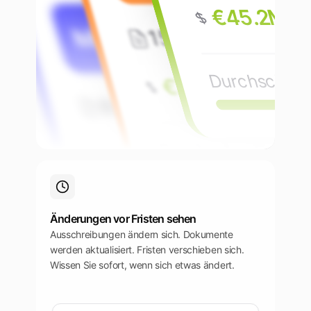
€45.2M
MH
156
Ausschreibu
Deutschland
Durchschn. 
€78.9M
89
Ausschreibungen
Durchschn. Gewinn
€32.4M
Durchschn. Gewinnrate
Änderungen vor Fristen sehen
Ausschreibungen ändern sich. Dokumente
werden aktualisiert. Fristen verschieben sich.
Wissen Sie sofort, wenn sich etwas ändert.