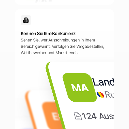
gefunden
IT Infrastructure Modernization
Frist nähert sich
2Min. zuvor
Cloud Platform RFP
Kennen Sie Ihre Konkurrenz
Sehen Sie, wer Ausschreibungen in Ihrem
Dokument aktualisiert
15Min. zuvor
Bereich gewinnt. Verfolgen Sie Vergabestellen,
Security Audit Services
Wettbewerber und Markttrends.
Neue Ausschreibung
1Std. zuvor
gefunden
Software Development Framework
MA
Rumä
EC
124
Aussch
Belgien