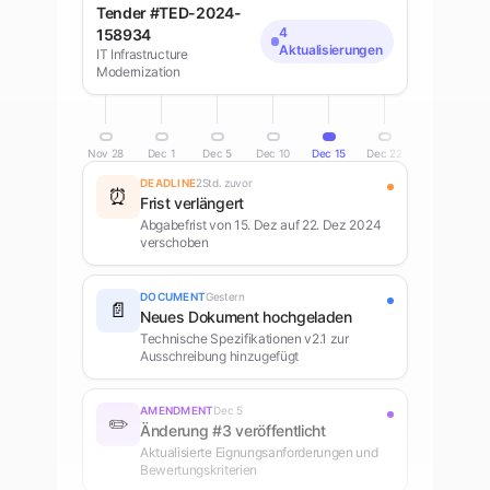
Tender #TED-2024-
4
158934
Aktualisierungen
IT Infrastructure
Modernization
Nov 28
Dec 1
Dec 5
Dec 10
Dec 15
Dec 22
DEADLINE
2Std. zuvor
⏰
Frist verlängert
Abgabefrist von 15. Dez auf 22. Dez 2024
verschoben
DOCUMENT
Gestern
📄
Neues Dokument hochgeladen
Technische Spezifikationen v2.1 zur
Ausschreibung hinzugefügt
AMENDMENT
Dec 5
✏️
Änderung #3 veröffentlicht
Aktualisierte Eignungsanforderungen und
Bewertungskriterien