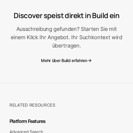
Marktintelligenz
Discover speist direkt in Build ein
R
e
c
h
r
c
h
ie
r
e
n
S
ie
A
u
f
t
r
a
g
g
e
b
e
r
n
d
W
e
t
t
b
e
w
e
r
b
e
e
u
r
Ausschreibung gefunden? Starten Sie mit
einem Klick Ihr Angebot. Ihr Suchkontext wird
übertragen.
Analytik
i
i
li
i
li
Mehr über Build erfahren
in
E
e
RELATED RESOURCES
Platform Features
Advanced Search