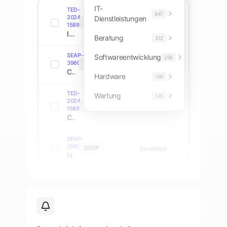
IT-
TED-
847
2024-
Dienstleistungen
TED
Open
158934
IT-Infrastruktur Modernisierungsdienste
Beratung
312
SEAP-
Softwareentwicklung
256
39607774
SEAP
Direct
Cloud-Computing-Plattform Implementierung
Hardware
189
TED-
Wartung
145
2024-
TED
Open
158901
Cybersicherheit Beratungsdienste
SEAP-
39607432
SEAP
Simplified
Netzwerkausrüstung und Installation