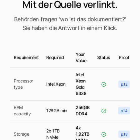
Mit der Quelle verlinkt.
Behörden fragen 'wo ist das dokumentiert?'
Sie haben die Antwort in einem Klick.
Your
Requirement
Required
Status
Proof
Value
Intel
Processor
Xeon
Intel Xeon
p.12
type
Gold
6338
RAM
256GB
128GB min
p.14
capacity
DDR4
Intelligente Suche
F
in
d
n
S
r
e
le
v
a
n
t
e
u
s
s
h
r
e
ib
u
n
g
e
n
a
u
s
2
7
E
U
-
ä
n
d
e
r
n
s
o
f
o
r
4x
2x 1TB
Storage
1.92TB
p.18
NVMe