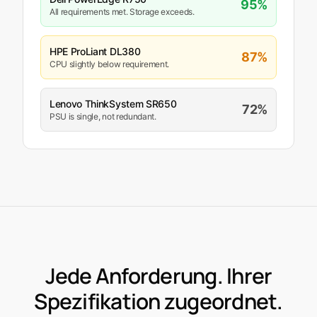
95%
All requirements met. Storage exceeds.
HPE ProLiant DL380
87%
CPU slightly below requirement.
Lenovo ThinkSystem SR650
72%
PSU is single, not redundant.
Jede Anforderung. Ihrer
Spezifikation zugeordnet.