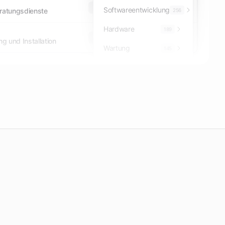
TED
Open
Softwareentwicklung
eratungsdienste
256
Hardware
189
SEAP
Simplified
 und Installation
Wartung
145