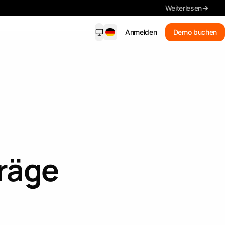
Weiterlesen
Anmelden
Demo buchen
dersight Mobile
NEU
ende Benachrichtigungen, wichtige
ls, Suche und Fristen – auf Ihrem
on.
Neue Treffer
Erhalten Sie passende
Benachrichtigungen
räge
Zusammenfassung
Lesen Sie die wichtigsten Details
Ausschreibungen suchen
In Alltagssprache suchen
Jede Frist im Blick behalten.