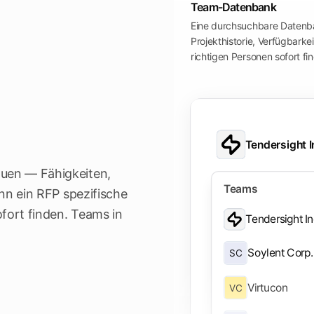
Team-Datenbank
Eine durchsuchbare Datenban
Projekthistorie, Verfügbarke
richtigen Personen sofort fi
Tendersight I
auen — Fähigkeiten,
Teams
enn ein RFP spezifische
Application
ofort finden. Teams in
Tendersight I
Dashboard
Soylent Corp.
SC
Tenders
Virtucon
VC
Authorities