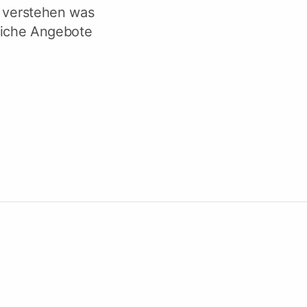
Überprüfen Sie die Fristen
, verstehen was
reiche Angebote
ecken Sie Tendersight Mobile