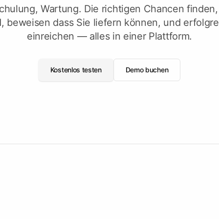
Schulung, Wartung. Die richtigen Chancen finden
Füllen Sie eine
ieren
Ausschreibungsvorlage aus
men
, beweisen dass Sie liefern können, und erfolg
einreichen — alles in einer Plattform.
n
Entdecken Sie Tendersight Word
Entd
Kostenlos testen
Demo buchen