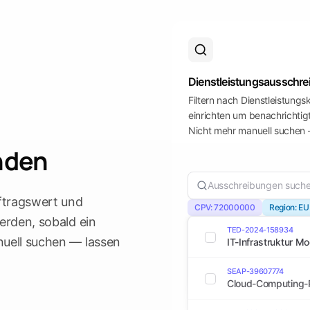
Dienstleistungsausschr
Filtern nach Dienstleistungs
einrichten um benachrichtig
Nicht mehr manuell suchen
nden
Ausschreibungen suchen
uftragswert und
CPV: 72000000
Region: EU
erden, sobald ein
TED-2024-158934
nuell suchen — lassen
IT-Infrastruktur M
SEAP-39607774
Cloud-Computing-P