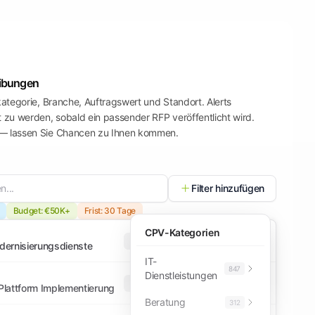
eibungen
kategorie, Branche, Auftragswert und Standort. Alerts
t zu werden, sobald ein passender RFP veröffentlicht wird.
 — lassen Sie Chancen zu Ihnen kommen.
...
Filter hinzufügen
Budget: €50K+
Frist: 30 Tage
CPV-Kategorien
TED
Open
odernisierungsdienste
IT-
847
Dienstleistungen
SEAP
Direct
lattform Implementierung
Beratung
312