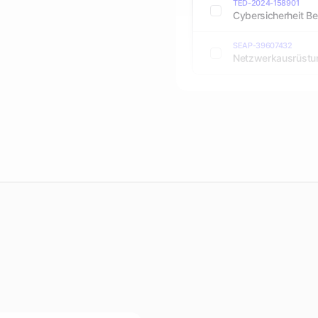
TED-2024-158901
Cybersicherheit B
SEAP-39607432
Netzwerkausrüstung