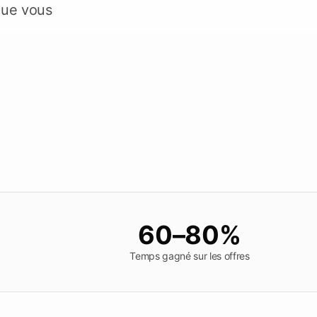
Vérifier les délais
que vous
orez Tendersight Mobile
60–80%
Temps gagné sur les offres