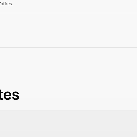
offres.
tes
que abonnement qu'ils réfèrent. Le taux exact dépend de votr