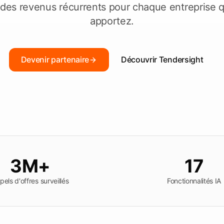
tats
des revenus récurrents pour chaque entreprise 
tion
apportez.
s
Explorer Tendersight Word
Expl
Devenir partenaire
Découvrir Tendersight
3M+
17
pels d'offres surveillés
Fonctionnalités IA