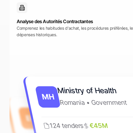
Analyse des Autorités Contractantes
Comprenez les habitudes d'achat, les procédures préférées, les 
dépenses historiques.
Ministry of Health
MH
Romania • Government
European Commission
EC
Belgium • EU
124 tenders
€45M