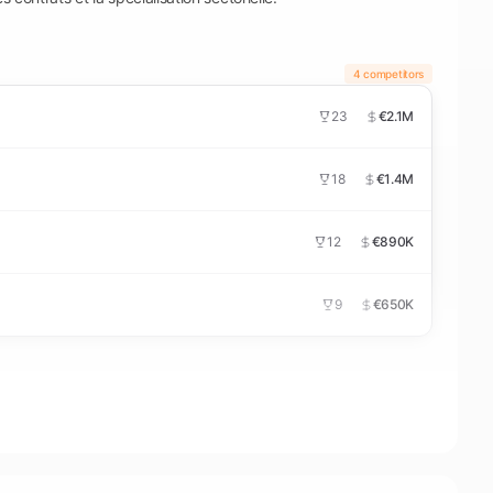
4 competitors
23
€2.1M
18
€1.4M
12
€890K
9
€650K