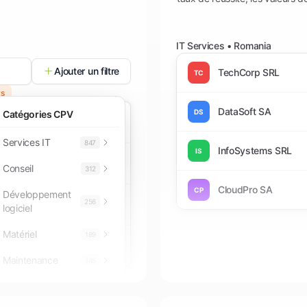
IT Services • Romania
Ajouter un filtre
TechCorp SRL
TC
rs
DataSoft SA
DS
Catégories CPV
D
Open
Services IT
847
InfoSystems SRL
IS
AP
Direct
Conseil
312
CloudPro SA
CP
Développement
256
D
Open
logiciel
Matériel
189
AP
Simplified
Maintenance
145