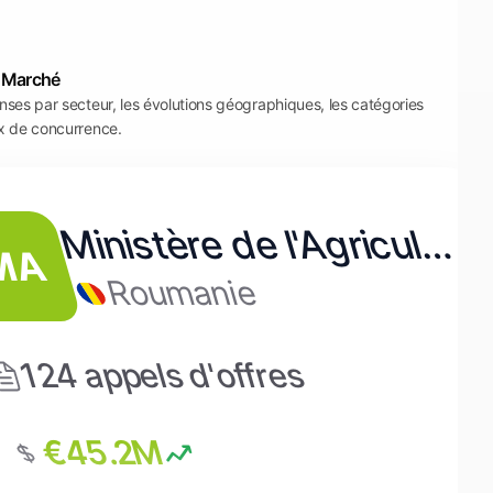
 Marché
ses par secteur, les évolutions géographiques, les catégories
x de concurrence.
Ministère de l'Agriculture
MA
Roumanie
Commission Européenne
124
appels d'offres
Belgique
€45.2M
tère de la Santé
6
appels d'offres