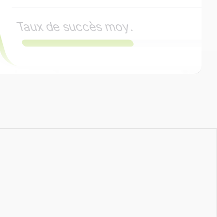
emagne
Taux de succès moy.
78.9M
 d'offres
x de succès moy.
68%
M
succès moy.
68%