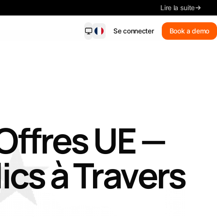
Lire la suite
Se connecter
Book a demo
dersight Mobile
NOUVEAU
es correspondantes, détails clés,
rche et délais, sur votre téléphone.
Nouvelles correspondances
Offres
UE
—
Recevez des alertes
correspondantes
Résumé
ics
à
Travers
Lire les détails clés
Rechercher des offres
Rechercher en langage clair
Gardez chaque échéance en
vue.