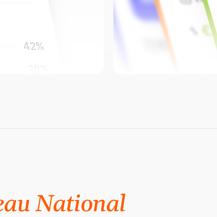
All
€
89
appels
42
%
28
%
Tau
€32.4
18
%
12
%
Taux de 
eau National