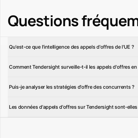
Questions fréque
Qu'est-ce que l'intelligence des appels d'offres de l'UE ?
L'intelligence des appels d'offres de l'UE est la surveil
Comment Tendersight surveille-t-il les appels d'offres en
comprend le suivi des nouveaux appels d'offres, l'analys
Tendersight agrège les données de TED et des portails n
Puis-je analyser les stratégies d'offre des concurrents ?
quelques minutes après publication et appariés à votre pro
Oui. Tendersight fournit une analyse détaillée des concurre
Les données d'appels d'offres sur Tendersight sont-elles 
géographique et la spécialisation sectorielle.
Tendersight se met à jour continuellement depuis TED et l
publication. Les notifications d'alerte sont envoyées en t