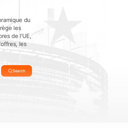
Vérifier les délais
orez Tendersight Mobile
noramique du
rège les
res de l'UE,
offres, les
Search