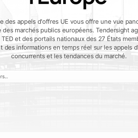
tats
tion
s
Explorer Tendersight Word
Expl
nce des appels d'offres UE vous offre une vue pa
 des marchés publics européens. Tendersight ag
TED et des portails nationaux des 27 États memb
t des informations en temps réel sur les appels d'
concurrents et les tendances du marché.