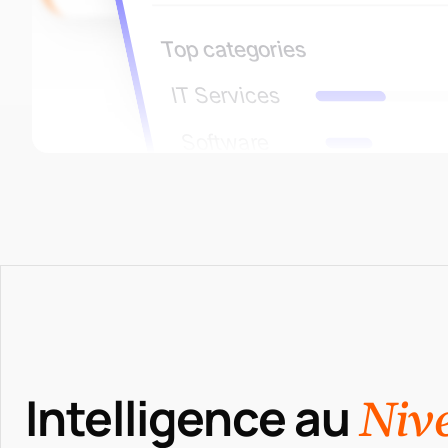
Top categories
IT Services
Software
Hardware
Consulting
Intelligence au
Niv