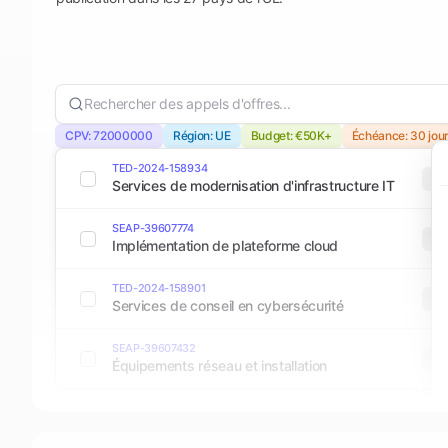
Rechercher des appels d'offres...
CPV: 72000000
Région: UE
Budget: €50K+
Échéance: 30 jou
TED-2024-158934
TE
Services de modernisation d'infrastructure IT
SEAP-39607774
SE
Implémentation de plateforme cloud
TED-2024-158901
TE
Services de conseil en cybersécurité
SEAP-39607432
SE
Équipements réseau et installation