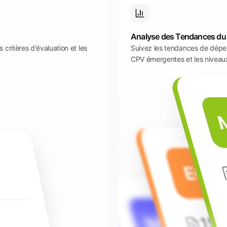
Analyse des Tendances du
critères d'évaluation et les
Suivez les tendances de dépen
CPV émergentes et les niveau
EC
Minis
MH
15