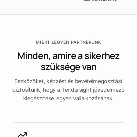
fel a
Leads
Tendersight
Tendersight
platformot
megnyitása
Word-ot
Mobile-t
MIÉRT LEGYEN PARTNERÜNK
Minden, amire a sikerhez
szüksége van
Eszközöket, képzést és bevételmegosztást
biztosítunk, hogy a Tendersight jövedelmező
kiegészítése legyen vállalkozásának.