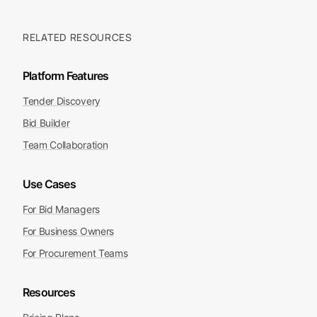
közbeszerzéseket, nemzeti platformokról, TED-ről és
más hivatalos forrásokból összesített pályázatokkal.
RELATED RESOURCES
Platform Features
Tender Discovery
Bid Builder
Team Collaboration
Use Cases
For Bid Managers
For Business Owners
For Procurement Teams
Resources