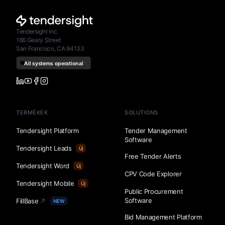
Tendersight Inc.
166 Geary Street
San Francisco, CA 94133
TERMÉKEK
SOLUTIONS
Tendersight Platform
Tender Management
Software
Tendersight Leads
Új
Free Tender Alerts
Tendersight Word
Új
CPV Code Explorer
Tendersight Mobile
Új
Public Procurement
Software
FillBase
NEW
Bid Management Platform