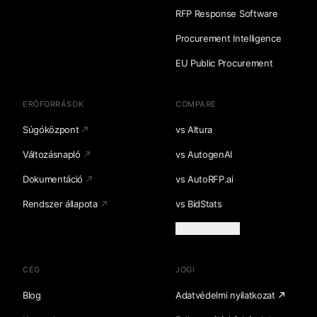
RFP Response Software
Procurement Intelligence
EU Public Procurement
ERŐFORRÁSOK
COMPARE
Súgóközpont
vs Altura
Változásnapló
vs AutogenAI
Dokumentáció
vs AutoRFP.ai
Rendszer állapota
vs BidStats
Több betöltése
CÉG
JOGI
Blog
Adatvédelmi nyilatkozat