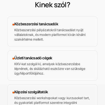
Kinek szól?
Közbeszerzési tanácsadók
Közbeszerzési pályázatokról tanácsadást nyújt
vállalatoknak, és modern platformot kíván kínálni
szakértelme mellett.
Üzleti tanácsadó cégek
KKV-kat szolgál ki, amelyek közbeszerzésbe
lépnének, és skálázható eszközre van szüksége
ügyfélportfóliójához.
Képzési szolgáltatók
Közbeszerzési workshopokat vagy kurzusokat tart,
és gyakorlati platformot szeretne integrálni