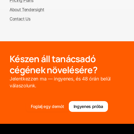
Pricing Plans
About Tendersight
Contact Us
Készen áll tanácsadó
cégének növelésére?
Jelentkezzen ma — ingyenes, és 48 órán belül
válaszolunk.
Foglalj egy demót
Ingyenes próba