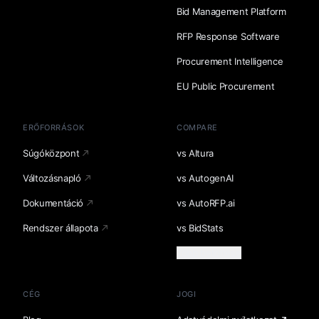
Bid Management Platform
RFP Response Software
Procurement Intelligence
EU Public Procurement
ERŐFORRÁSOK
COMPARE
Súgóközpont
vs Altura
Változásnapló
vs AutogenAI
Dokumentáció
vs AutoRFP.ai
Rendszer állapota
vs BidStats
Több betöltése
CÉG
JOGI