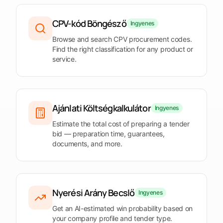
Kellékek
Olvassa el a
keresése
A
Anyagok, felszerelések és szolgáltatások
Építsd
legfontosabb
kiválasztott
Hirdetmények,
részleteket
CPV-kód Böngésző
meg
Ingyenes
szöveg
ajánlatkérők és
Munkák
Készítsen
javítása
CPV-kódok
Pályázatok
Építés, felújítás és karbantartás
Browse and search CPV procurement codes.
teljes
válaszokat
keresése
Find the right classification for any product or
Fordítás
Találatok
Szolgáltatások
Keresés
service.
A kijelölt
szűrése
Kövess
egyszerű
Tanácsadás, mérnöki szolgáltatások és egyéb szolgáltatások
szöveg
Ország,
nyelven
Minden
fordítása
ajánlatkérő,
ajánlatot
érték és
tartson az
Tartson
Anonimizálás
határidő
ütemezésben
szem
Távolítsa el az
Ajánlati Költségkalkulátor
Ingyenes
azonosító
előtt
Mentett
Együttműködj
adatokat
minden
keresések
Estimate the total cost of preparing a tender
Tartsa együtt a
határidőt.
Visszatérés a
bid — preparation time, guarantees,
csapatot
Sablon
fontos
Ellenőrizze
documents, and more.
kitöltése
keresésekhez
a
Töltsön ki
határidőket
egy
Találatok
pályázati
exportálása
sablont
Vigye
Nyerési Arány Becslő
magával a
Ingyenes
szűkített listát
Get an AI-estimated win probability based on
Fedezze fel
Fedezze fel
your company profile and tender type.
Fedezze
Tendersight
a
a