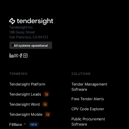
Tendersight Inc.
166 Geary Street
San Francisco, CA 94133
TERMÉKEK
SOLUTIONS
Tendersight Platform
Tender Management
Software
Tendersight Leads
Új
Free Tender Alerts
Tendersight Word
Új
CPV Code Explorer
Tendersight Mobile
Új
Public Procurement
Software
FillBase
NEW