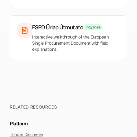
fel a
Leads
Tendersight
Tendersight
platformot
megnyitása
Word-ot
Mobile-t
ESPD Űrlap Útmutató
Ingyenes
Interactive walkthrough of the European
Single Procurement Document with field
explanations.
RELATED RESOURCES
Platform
Tender Discovery