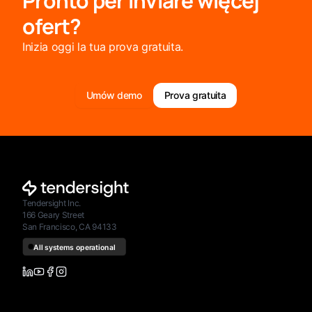
Pronto per inviare więcej
ofert?
Inizia oggi la tua prova gratuita.
Umów demo
Prova gratuita
Tendersight Inc.
166 Geary Street
San Francisco, CA 94133