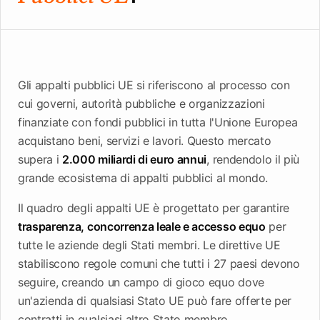
piattaforma
Leads
Word
Mobile
Gli appalti pubblici UE si riferiscono al processo con
cui governi, autorità pubbliche e organizzazioni
finanziate con fondi pubblici in tutta l'Unione Europea
acquistano beni, servizi e lavori. Questo mercato
supera i
2.000 miliardi di euro annui
, rendendolo il più
grande ecosistema di appalti pubblici al mondo.
Il quadro degli appalti UE è progettato per garantire
trasparenza, concorrenza leale e accesso equo
per
tutte le aziende degli Stati membri. Le direttive UE
stabiliscono regole comuni che tutti i 27 paesi devono
seguire, creando un campo di gioco equo dove
un'azienda di qualsiasi Stato UE può fare offerte per
contratti in qualsiasi altro Stato membro.