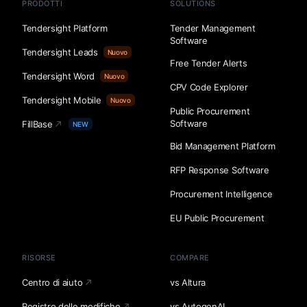
PRODOTTI
SOLUTIONS
Tendersight Platform
Tender Management
Software
Tendersight Leads
Nuovo
Free Tender Alerts
Tendersight Word
Nuovo
CPV Code Explorer
Tendersight Mobile
Nuovo
Public Procurement
Software
FillBase
NEW
Bid Management Platform
RFP Response Software
Procurement Intelligence
EU Public Procurement
RISORSE
COMPARE
Centro di aiuto
vs Altura
Registro delle modifiche
vs AutogenAI