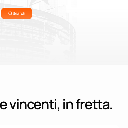
Controlla le scadenze
Search
ora Tendersight Mobile
 vincenti, in fretta.