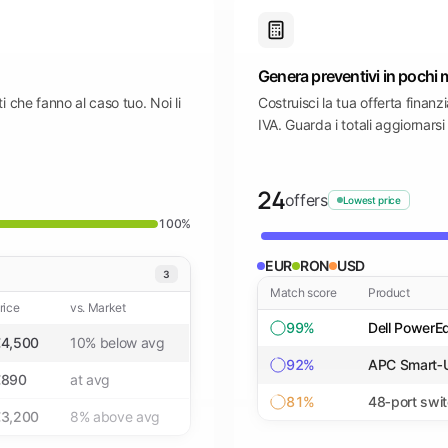
Genera preventivi in pochi 
 che fanno al caso tuo. Noi li
Costruisci la tua offerta finanz
IVA. Guarda i totali aggiornarsi
24
offers
Lowest price
100%
EUR
RON
USD
3
Match score
Product
rice
vs. Market
99
%
Dell PowerE
4,500
10% below avg
92
%
APC Smart‑
€890
at avg
81
%
48‑port swi
3,200
8% above avg