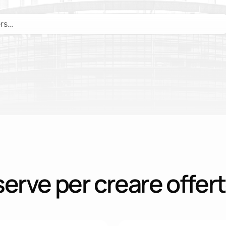
 selezionato
Esplora Tendersight Word
Espl
serve per creare offerte