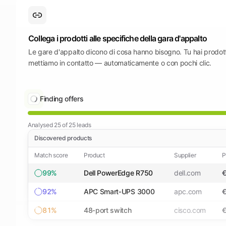
Collega i prodotti alle specifiche della gara d'appalto
Le gare d'appalto dicono di cosa hanno bisogno. Tu hai prodotti
mettiamo in contatto — automaticamente o con pochi clic.
Finding offers
Analysed
25
of
25
leads
Discovered products
Match score
Product
Supplier
P
99%
Dell PowerEdge R750
dell.com
€
92%
APC Smart‑UPS 3000
apc.com
81%
48‑port switch
cisco.com
€