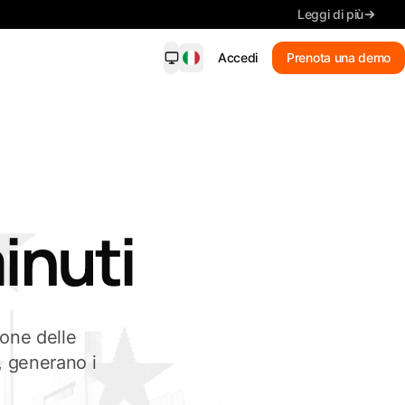
Leggi di più
Accedi
Prenota una demo
dersight Mobile
NUOVO
i sulle corrispondenze, dettagli
e, ricerca e scadenze, sul tuo
lare.
inuti
Nuove corrispondenze
Ricevi avvisi sulle corrispondenze
Riepilogo
Leggi i dettagli chiave
Cerca gare
ione delle
Cerca con parole semplici
i, generano i
Tieni sotto controllo ogni
scadenza.