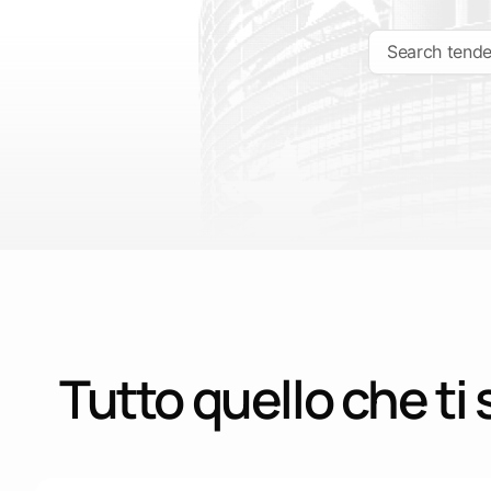
Porta con te l'elenco
Dostawy
Materiali, attrezzature e servizi
Esplora la piattaforma
Apri Tendersight Leads
Lavori
Costruzione, ristrutturazione e manutenzione
Servizi
Consulenza, ingegneria e altri servizi
Tutto quello che ti 