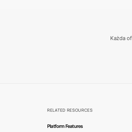
Tracciame
i
p
d
a
Każda ofe
RELATED RESOURCES
Platform Features