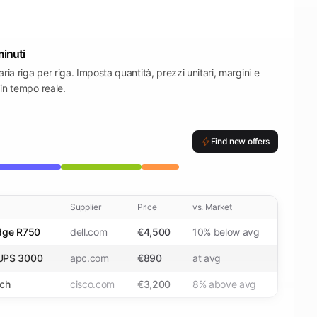
minuti
iaria riga per riga. Imposta quantità, prezzi unitari, margini e
 in tempo reale.
Find new offers
Supplier
Price
vs. Market
dge R750
dell.com
€4,500
10% below avg
UPS 3000
apc.com
€890
at avg
tch
cisco.com
€3,200
8% above avg