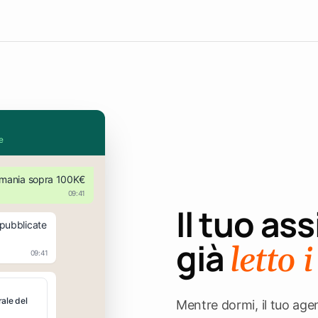
e
ermania sopra 100K€
09:41
Il tuo as
 pubblicate
già
letto 
09:41
ale del
Mentre dormi, il tuo age