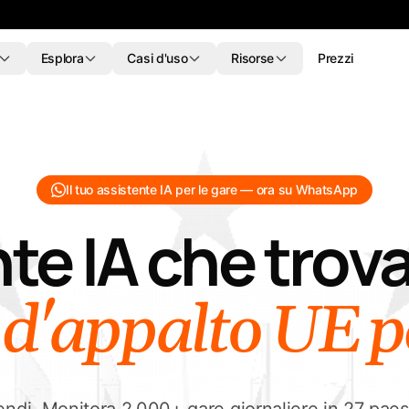
Esplora
Casi d'uso
Risorse
Prezzi
Tendersight Word
Ten
NUOVO
NUOVO
e codici CPV.
Quattro azioni. Revisioni. Il documento
Avvis
erdere nessuna
Word aperto resta la fonte ufficiale.
chiav
 contratti pubblici
Il tuo assistente IA per le gare — ora su WhatsApp
cellu
lle offerte
Migliora il testo
nte
IA
che
trov
y ofertowe
Migliora il testo selezionato
 codici CPV
ti
Traduci
portunità
Traduci il testo selezionato
valore e
d'appalto
UE
p
dita
Anonimizza
re pubblico
Rimuovi i dati identificativi
portanti
Compila il modello
Compila un modello di gara