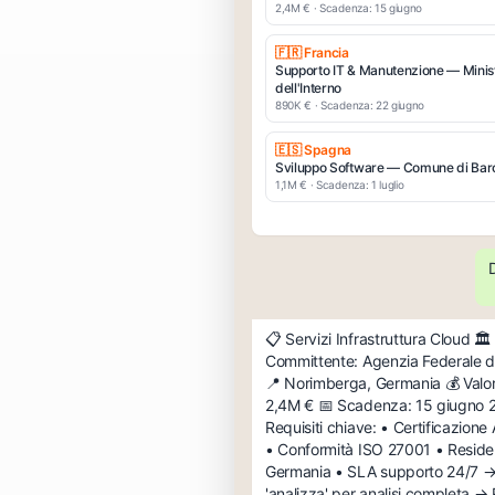
2,4M € · Scadenza: 15 giugno
🇫🇷 Francia
Supporto IT & Manutenzione — Minis
dell'Interno
890K € · Scadenza: 22 giugno
🇪🇸 Spagna
Sviluppo Software — Comune di Bar
1,1M € · Scadenza: 1 luglio
D
📋 Servizi Infrastruttura Cloud 🏛️
Committente: Agenzia Federale d
📍 Norimberga, Germania 💰 Valor
2,4M € 📅 Scadenza: 15 giugno 
Requisiti chiave: • Certificazion
• Conformità ISO 27001 • Residen
Germania • SLA supporto 24/7 →
'analizza' per analisi completa →