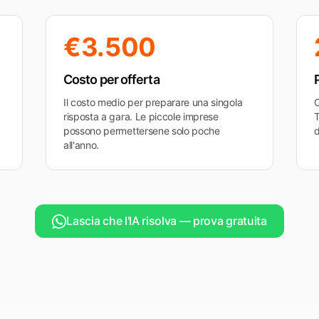
€3.500
Costo per offerta
Il costo medio per preparare una singola
O
risposta a gara. Le piccole imprese
T
possono permettersene solo poche
d
all'anno.
Lascia che l'IA risolva — prova gratuita