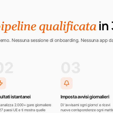
in
ipeline qualificata
emo. Nessuna sessione di onboarding. Nessuna app da i
02
03
ultati istantanei
Imposta avvisi giornalieri
A analizza 2.000+ gare giornaliere
Dì 'avvisami ogni giorno' e ricevi
27 paesi UE e ti mostra quelle
nuove corrispondenze ogni matti