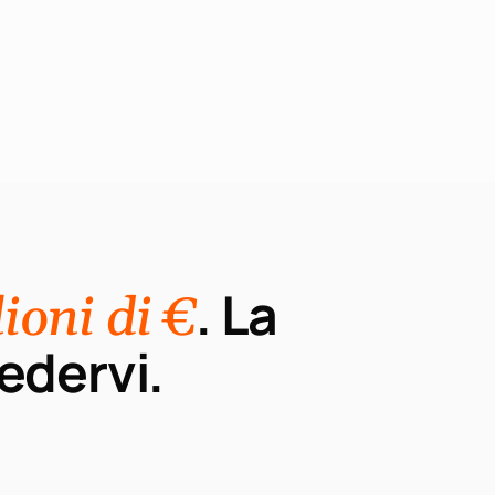
. La
lioni di €
edervi.