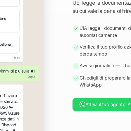
UE, legge la documentazi
su cui vale la pena offrire
tero
L'IA legge i documenti d
automaticamente
cellona
Verifica il tuo profilo a
perda tempo
09:41
Avvisi giornalieri — il
immi di più sulla #1
Chiedigli di preparare l
09:42
WhatsApp
el Lavoro
e stimato:
Attiva il tuo agente I
2026 🔑
e AWS/Azure
za dati in
 Rispondi
 Rispondi