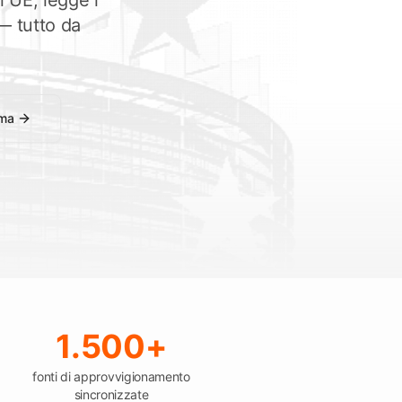
i UE, legge i
Controlla le scadenze
 — tutto da
ora Tendersight Mobile
rma
1.500+
fonti di approvvigionamento
sincronizzate