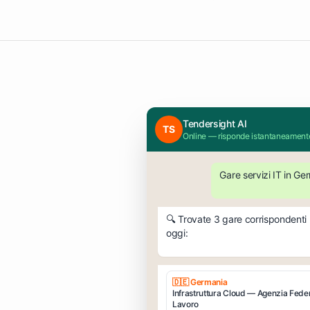
Tendersight AI
TS
Online — risponde istantaneament
Gare servizi IT in G
🔍 Trovate 3 gare corrispondenti
oggi:
🇩🇪 Germania
Infrastruttura Cloud — Agenzia Feder
Lavoro