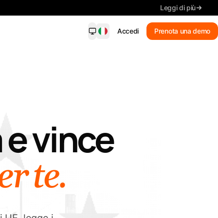
Leggi di più
Accedi
Prenota una demo
dersight Mobile
NUOVO
i sulle corrispondenze, dettagli
e, ricerca e scadenze, sul tuo
lare.
a
e
vince
Nuove corrispondenze
Ricevi avvisi sulle corrispondenze
Riepilogo
er
Leggi i dettagli chiave
te.
Cerca gare
Cerca con parole semplici
Tieni sotto controllo ogni
scadenza.