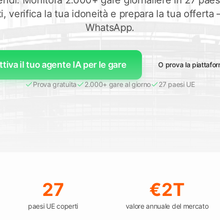
endi. Monitora 2.000+ gare giornaliere in 27 paes
 selezionato
 verifica la tua idoneità e prepara la tua offerta
Esplora Tendersight Word
Espl
WhatsApp.
ttiva il tuo agente IA per le gare
O prova la piattafo
Prova gratuita
2.000+ gare al giorno
27 paesi UE
27
€2T
paesi UE coperti
valore annuale del mercato