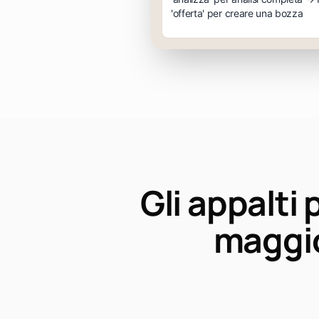
'offerta' per creare una bozza
Gli appalti
maggio