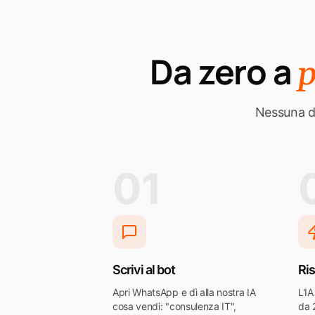
Da zero a
p
Nessuna d
01
Scrivi al bot
Ris
Apri WhatsApp e dì alla nostra IA
L'I
cosa vendi: "consulenza IT",
da 