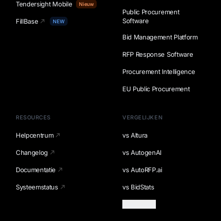
Tendersight Mobile
Nieuw
Public Procurement
Software
FillBase
NEW
Bid Management Platform
RFP Response Software
Procurement Intelligence
EU Public Procurement
RESOURCES
VERGELIJKEN
Helpcentrum
vs Altura
Changelog
vs AutogenAI
Documentatie
vs AutoRFP.ai
Systeemstatus
vs BidStats
Meer laden