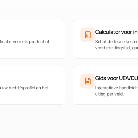
e
Bekijk Tendersight Word
Beki
Calculator voor i
ficatie voor elk product of
Schat de totale koste
voorbereidingstijd, g
Gids voor UEA/DU
uw bedrijfsprofiel en het
Interactieve handlei
uitleg per veld.