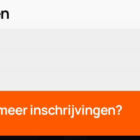
en
st. Ze werken volledig in uw browser.
 en sectorbenchmarks om realistische schattingen te geven. 
verzamelen of bewaren geen informatie die u invoert.
 meer inschrijvingen?