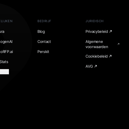
LIJKEN
BEDRIJF
JURIDISCH
ura
Blog
Privacybeleid
togenAI
Contact
Algemene
voorwaarden
toRFP.ai
Perskit
Cookiebeleid
Stats
AVG
laden