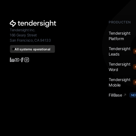
PRODUCTEN
Tendersight Inc.
Tendersight
166 Geary Street
Platform
San Francisco, CA 94133
Tendersight
Leads
Tendersight
Word
Tendersight
Mobile
FillBase
NE