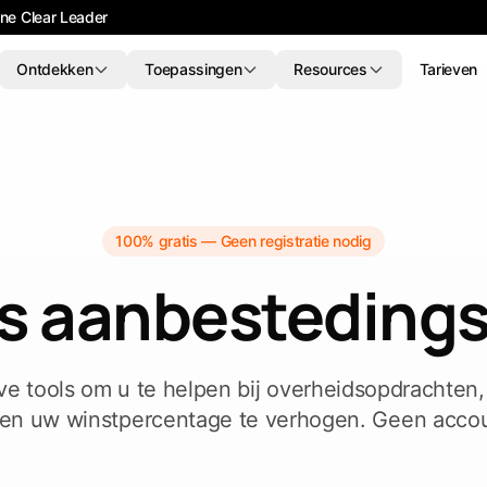
ne Clear Leader
Ontdekken
Toepassingen
Resources
Tarieven
Tendersight Word
Ten
NIEUW
NIEUW
 inkopers en
Vier acties. Bijgehouden wijzigingen. Het
Pass
opdrachten en
geopende Word-document blijft de bron.
zoek
heidsopdrachten
100% gratis — Geen registratie nodig
Tekst verbeteren
inschrijvingsprocessen
zoeken
Verbeter geselecteerde tekst
is aanbestedings
opers en CPV-
Vertalen
 evalueren
Vertaal geselecteerde tekst
e en deadline
Anonimiseren
eve tools om u te helpen bij overheidsopdrachten,
de publieke sector
Verwijder identificerende gegevens
opdrachten
 en uw winstpercentage te verhogen. Geen accou
ijke
Sjabloon invullen
Vul een aanbestedingssjabloon in
eren