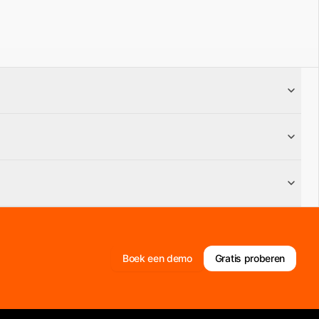
De werkelijke kosten kunnen variëren afhankelijk van
Boek een demo
Gratis proberen