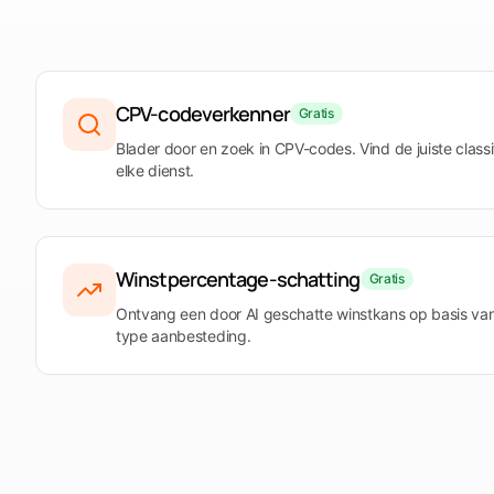
Leveringen
Neem de shortlist me
Materialen, apparatuur en diensten
Werken
Bekijk het platform
Open Tendersight Leads
Bouw, renovatie en onderhoud
CPV-codeverkenner
Gratis
Diensten
Consultancy, engineering en overige diensten
Blader door en zoek in CPV-codes. Vind de juiste classi
elke dienst.
Winstpercentage-schatting
Gratis
Ontvang een door AI geschatte winstkans op basis van 
type aanbesteding.