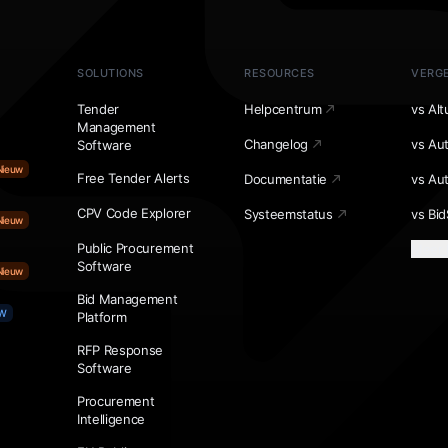
SOLUTIONS
RESOURCES
VERGE
Tender
Helpcentrum
vs Alt
Management
Changelog
vs Au
Software
Nieuw
Free Tender Alerts
Documentatie
vs Au
CPV Code Explorer
Systeemstatus
vs Bid
Nieuw
Public Procurement
Meer 
Software
Nieuw
Bid Management
W
Platform
RFP Response
Software
Procurement
Intelligence