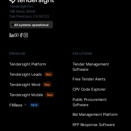
Tendersight Inc.
166 Geary Street
San Francisco, CA 94133
PRODUSE
SOLUTIONS
Tendersight Platform
Tender Management
Software
Tendersight Leads
Nou
Free Tender Alerts
Tendersight Word
Nou
CPV Code Explorer
Tendersight Mobile
Nou
Public Procurement
Software
FillBase
NEW
Bid Management Platform
RFP Response Software