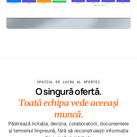
termenele
apropiate
Deschide
Vezi
Vezi
Vezi
Tendersight
Tendersight
Tendersight
platforma
Leads
în Word
Mobile
SPAȚIUL DE LUCRU AL OFERTEI
O singură ofertă.
Toată echipa vede aceeași
muncă.
Păstrează licitația, decizia, colaboratorii, documentele
și termenul împreună, fără să reconstruiești informația