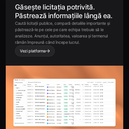
Găsește licitația potrivită.
Păstrează informațiile lângă ea.
Caută licitații publice, compară detaliile importante și
păstrează-le pe cele pe care echipa trebuie să le
analizeze. Anunțul, autoritatea, valoarea și termenul
rămân împreună când începe lucrul.
Vezi platforma