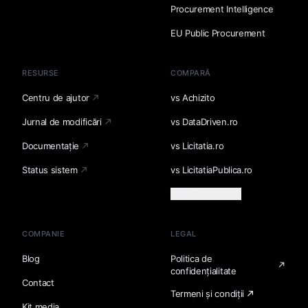
Procurement Intelligence
EU Public Procurement
RESURSE
COMPARĂ
Centru de ajutor
vs Achizito
Jurnal de modificări
vs DataDriven.ro
Documentație
vs Licitatia.ro
Status sistem
vs LicitatiaPublica.ro
Încarcă mai multe
COMPANIE
LEGAL
Blog
Politica de
confidențialitate
Contact
Termeni și condiții
Kit media