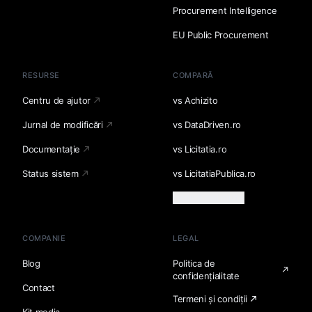
Procurement Intelligence
EU Public Procurement
RESURSE
COMPARĂ
Centru de ajutor
vs Achizito
Jurnal de modificări
vs DataDriven.ro
Documentație
vs Licitatia.ro
Status sistem
vs LicitatiaPublica.ro
Încarcă mai multe
COMPANIE
LEGAL
Blog
Politica de
confidențialitate
Contact
Termeni și condiții