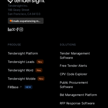
Tendersight Inc.
166 Geary Street
San Francisco, CA 94133
PRODUSE
SOLUTIONS
Tendersight Platform
Tender Management
Software
Tendersight Leads
Nou
Free Tender Alerts
Tendersight Word
Nou
CPV Code Explorer
Tendersight Mobile
Nou
Public Procurement
Software
FillBase
NEW
Bid Management Platform
RFP Response Software