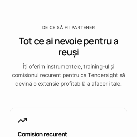
termenele
apropiate
Deschide
Vezi
Vezi
Vezi
Tendersight
Tendersight
Tendersight
DE CE SĂ FII PARTENER
platforma
Leads
în Word
Mobile
Tot ce ai nevoie pentru a
reuși
Îți oferim instrumentele, training-ul și
comisionul recurent pentru ca Tendersight să
devină o extensie profitabilă a afacerii tale.
Comision recurent