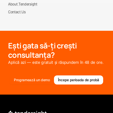
About Tendersight
Contact Us
Ești gata să-ți crești
consultanța?
Aplică azi — este gratuit și răspundem în 48 de ore.
Programează un demo
Începe perioada de probă