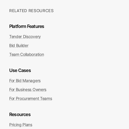
27 de state membre UE, cu licitații agregate de pe
platformele naționale, TED și alte surse oficiale.
RELATED RESOURCES
Platform Features
Tender Discovery
Bid Builder
Team Collaboration
Use Cases
For Bid Managers
For Business Owners
For Procurement Teams
Resources
Pricing Plans