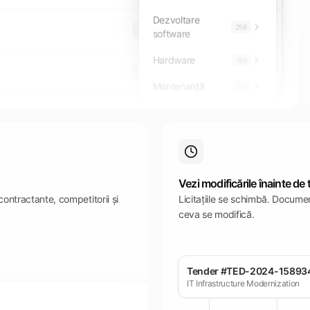
Dezvoltare
256
TED
Open
software
Hardware
189
SEAP
Simplified
Mentenanță
145
Vezi modificările înainte de
 contractante, competitorii și
Licitațiile se schimbă. Docume
ceva se modifică.
Tender #TED-2024-15893
IT Infrastructure Modernization