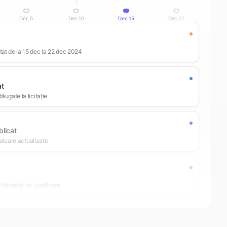
Dec 5
Dec 10
Dec 15
Dec 22
at de la 15 dec la 22 dec 2024
at
ăugate la licitație
licat
evaluare actualizate
 întrebări de clarificare