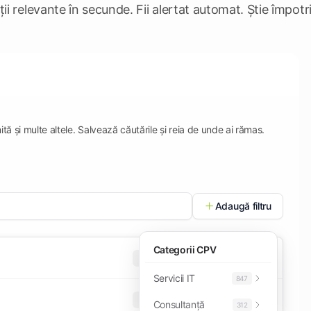
ții relevante în secunde. Fii alertat automat. Știe împotriv
imită și multe altele. Salvează căutările și reia de unde ai rămas.
Adaugă filtru
Categorii CPV
TED
Open
Servicii IT
847
SEAP
Direct
Consultanță
312