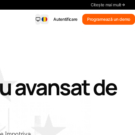
Citește mai mult
Autentificare
Programează un demo
dersight Mobile
NOU
ști o alertă când o licitație
punde căutării salvate. Verifici
itatea, valoarea, rezumatul și
nul de pe telefon.
ru
avansat
de
Potriviri noi
Primește alerte potrivite
Rezumat
Citește detaliile esențiale
Caută licitații
Caută în cuvinte obișnuite
Vezi termenul înainte să
ie împotriva