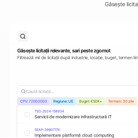
Găsește licita
Găsește licitații relevante, sari peste zgomot
Filtrează mii de licitații după industrie, locație, buget, termen l
Caută licitații...
CPV: 72000000
Regiune: UE
Buget: €50K+
Termen: 30 zile
TED-2024-158934
Servicii de modernizare infrastructură IT
SEAP-39607774
Implementare platformă cloud computing