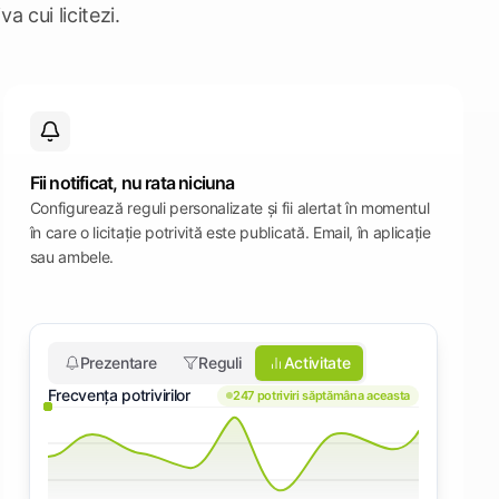
a cui licitezi.
Fii notificat, nu rata niciuna
Configurează reguli personalizate și fii alertat în momentul
în care o licitație potrivită este publicată. Email, în aplicație
sau ambele.
Prezentare
Reguli
Activitate
Frecvența potrivirilor
247
potriviri săptămâna aceasta