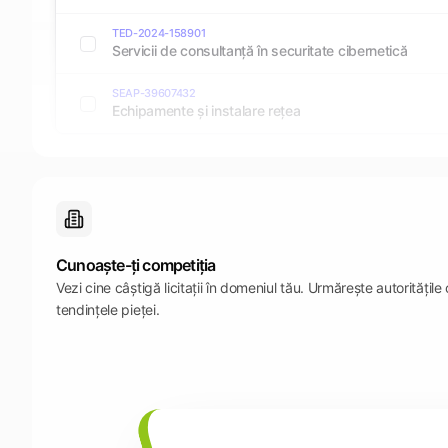
TED-2024-158901
Servicii de consultanță în securitate cibernetică
SEAP-39607432
Echipamente și instalare rețea
Cunoaște-ți competiția
Vezi cine câștigă licitații în domeniul tău. Urmărește autoritățile
tendințele pieței.