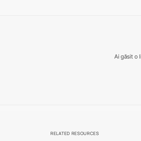
Urmărir
i
i
a
d
e
Ai găsit o 
RELATED RESOURCES