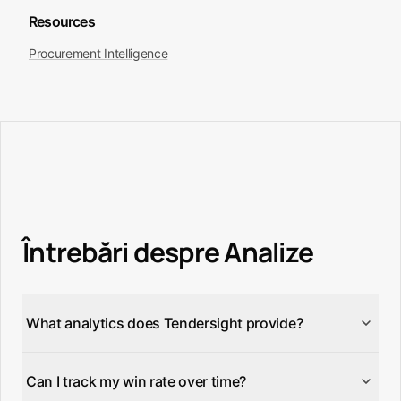
Resources
Procurement Intelligence
Întrebări despre Analize
What analytics does Tendersight provide?
Tendersight provides win/loss analytics, market
Can I track my win rate over time?
intelligence dashboards, competitor tracking, bid