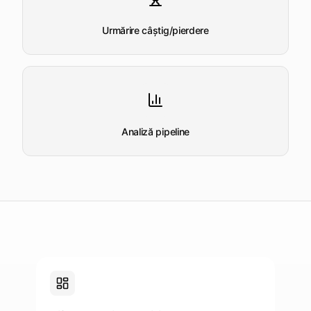
termenele
apropiate
Urmărire câștig/pierdere
Deschide
Vezi
Vezi
Vezi
Tendersight
Tendersight
Tendersight
platforma
Leads
în Word
Mobile
Analiză pipeline