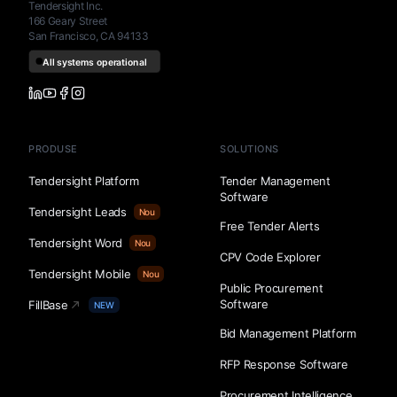
Tendersight Inc.
166 Geary Street
San Francisco, CA 94133
PRODUSE
SOLUTIONS
Tendersight Platform
Tender Management
Software
Tendersight Leads
Nou
Free Tender Alerts
Tendersight Word
Nou
CPV Code Explorer
Tendersight Mobile
Nou
Public Procurement
Software
FillBase
NEW
Bid Management Platform
RFP Response Software
Procurement Intelligence