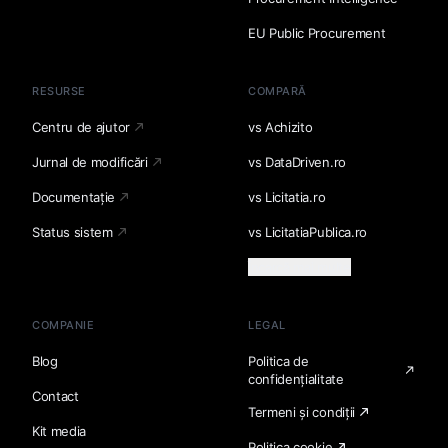
EU Public Procurement
RESURSE
COMPARĂ
Centru de ajutor
vs Achizito
Jurnal de modificări
vs DataDriven.ro
Documentație
vs Licitatia.ro
Status sistem
vs LicitatiaPublica.ro
Încarcă mai multe
COMPANIE
LEGAL
Blog
Politica de
confidențialitate
Contact
Termeni și condiții
Kit media
Politica cookie