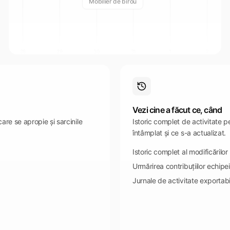
Mobilier de birou
28
29
30
31
1
2
Vezi cine a făcut ce, când
are se apropie și sarcinile
Istoric complet de activitate pe
întâmplat și ce s-a actualizat.
Istoric complet al modificărilor
Urmărirea contribuțiilor echipei
Jurnale de activitate exportabi