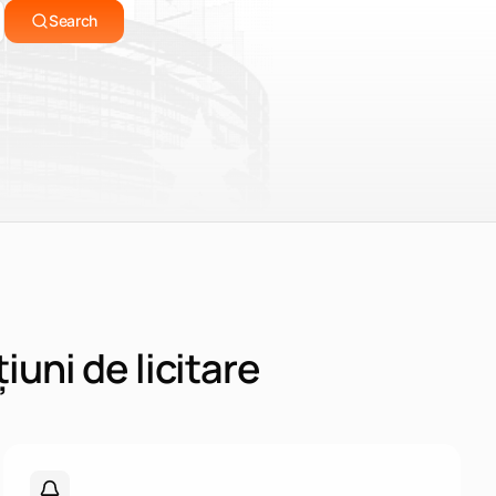
deschizi anunțul.
Search
Vezi termenele apropiate
 Tendersight Mobile
iuni de licitare