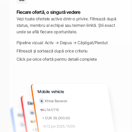
Fiecare ofertă, o singură vedere
Vezi toate ofertele active dintr-o privire. Filtrează după
status, membru al echipei sau termen limită. Știi exact
unde se află fiecare oportunitate.
Pipeline vizual: Activ → Depus → Câștigat/Pierdut
Filtrează și sortează după orice criteriu
Click pe orice ofertă pentru detalii complete
Mobile vehicle
Khloe Baswon
K
Elevators
U.M.0119
Khloe Baswon
M
Achiziție produse farma
EUR 39,000.00
Parliament
Aron Shaw
A
12 jun 2025, 15:00
EUR 39,000.00