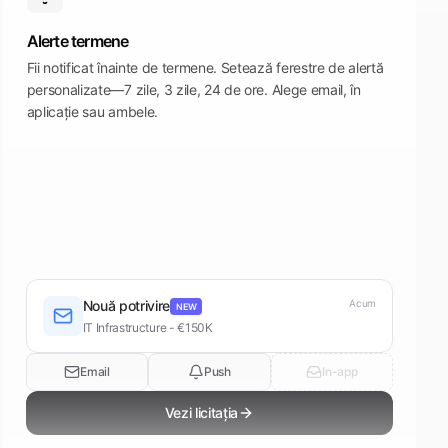
Alerte termene
Fii notificat înainte de termene. Setează ferestre de alertă
personalizate—7 zile, 3 zile, 24 de ore. Alege email, în
aplicație sau ambele.
Nouă potrivire
Acum
NEW
IT Infrastructure - €150K
Email
Push
In-app
Vezi licitația