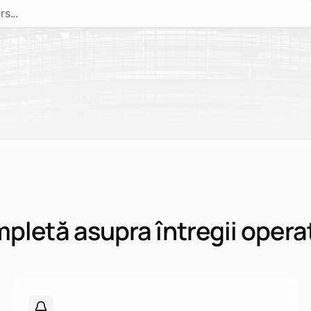
Completează șablonul
Completează un șablon de licitație
eads
Vezi Tendersight în Word
Vezi
mpletă asupra întregii operaț