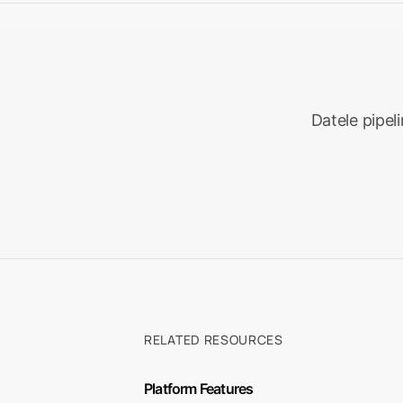
i
i
Datele pipeli
RELATED RESOURCES
Platform Features