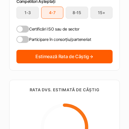
termenele
Competitori Așteptați
apropiate
1-3
4-7
8-15
15+
Deschide
Vezi
Vezi
Vezi
Tendersight
Tendersight
Tendersight
platforma
Leads
în Word
Mobile
Certificări ISO sau de sector
Participare în consorțiu/parteneriat
Estimează Rata de Câștig
RATA DVS. ESTIMATĂ DE CÂȘTIG