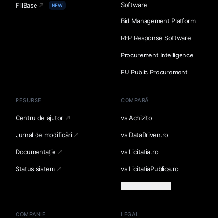
Software
FillBase
NEW
Bid Management Platform
RFP Response Software
Procurement Intelligence
EU Public Procurement
RESURSE
COMPARĂ
Centru de ajutor
vs Achizito
Jurnal de modificări
vs DataDriven.ro
Documentație
vs Licitatia.ro
Status sistem
vs LicitatiaPublica.ro
Încarcă mai multe
COMPANIE
LEGAL