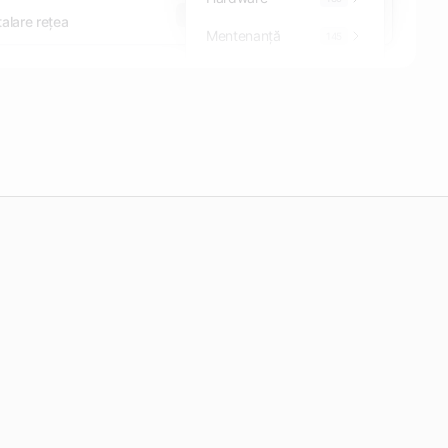
SEAP
Simplified
alare rețea
Mentenanță
145