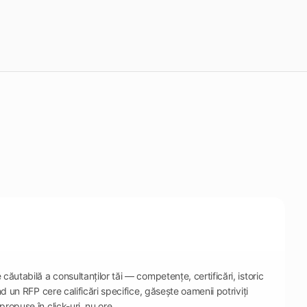
ăutabilă a consultanților tăi — competențe, certificări, istoric
nd un RFP cere calificări specifice, găsește oamenii potriviți
ropuse în click-uri, nu ore.