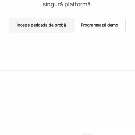
Completează șablonul
singură platformă.
Completează un șablon de licitație
eads
Vezi Tendersight în Word
Vezi
Începe perioada de probă
Programează demo