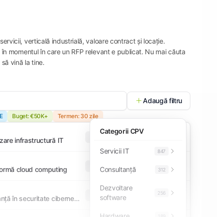
rvicii, verticală industrială, valoare contract și locație.
cat în momentul în care un RFP relevant e publicat. Nu mai căuta
să vină la tine.
Adaugă filtru
E
Buget: €50K+
Termen: 30 zile
Categorii CPV
TED
Open
zare infrastructură IT
Servicii IT
847
SEAP
Direct
formă cloud computing
Consultanță
312
Dezvoltare
256
TED
Open
software
Servicii de consultanță în securitate cibernetică
Hardware
189