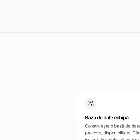
Baza de date echipă
Construiește o bază de date c
proiecte, disponibilitate. Câ
instant. Asamblează echipe p