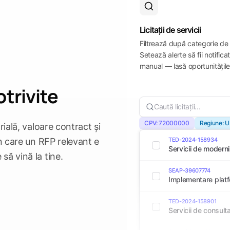
Licitații de servicii
Filtrează după categorie de se
Setează alerte să fii notifi
manual — lasă oportunitățile 
trivite
Caută licitații...
CPV: 72000000
Regiune: U
rială, valoare contract și
în care un RFP relevant e
TED-2024-158934
Servicii de moderni
să vină la tine.
SEAP-39607774
Implementare plat
TED-2024-158901