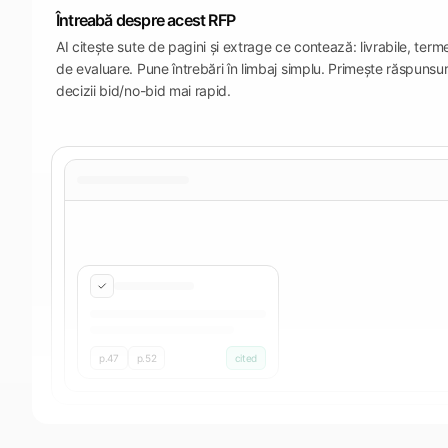
Întreabă despre acest RFP
AI citește sute de pagini și extrage ce contează: livrabile, terme
de evaluare. Pune întrebări în limbaj simplu. Primește răspunsuri 
decizii bid/no-bid mai rapid.
p.47
p.52
cited