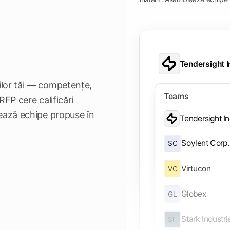
Tendersight I
ilor tăi — competențe,
Teams
 RFP cere calificări
Application
lează echipe propuse în
Tendersight I
Dashboard
Soylent Corp.
SC
Tenders
Virtucon
VC
Authorities
Tender alerts
Globex
GL
Companies
Stark Industri
SI