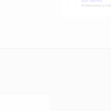
SEAP-39607432
Echipamente și inst