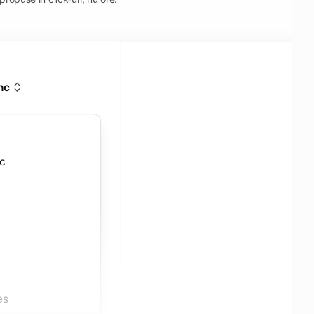
nc
nc
es