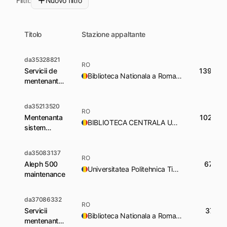
Filtri:
Nuovo filtro
Titolo
Stazione appaltante
da35328821
RO
Servicii de
139.279
Biblioteca Nationala a Romaniei
mentenanta
sistem de
biblioteca
da35213520
Aleph500 si
RO
Mentenanta
102.813
Digitool
BIBLIOTECA CENTRALA UNIVERSITARA M EMINESCU IASI
sistem
integrat de
biblioteca
da35083137
RO
Aleph 500
67.700
Universitatea Politehnica Timisoara
maintenance
da37086332
RO
Servicii
37.89
Biblioteca Nationala a Romaniei
mentenanta