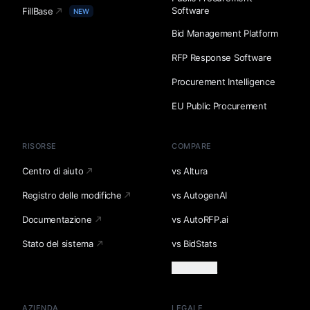
Software
FillBase
NEW
Bid Management Platform
RFP Response Software
Procurement Intelligence
EU Public Procurement
RISORSE
COMPARE
Centro di aiuto
vs Altura
Registro delle modifiche
vs AutogenAI
Documentazione
vs AutoRFP.ai
Stato del sistema
vs BidStats
Carica altro
AZIENDA
LEGALE