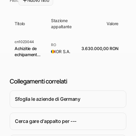
Filtri:
Nuovo filtro
Stazione
Titolo
Valore
S
appaltante
cn1023044
RO
Achizitie de
3.630.000,00 RON
Aw
IOR S.A.
echipamente
de inalta
productivitate
Collegamenti correlati
Sfoglia le aziende di Germany
Cerca gare d'appalto per ---