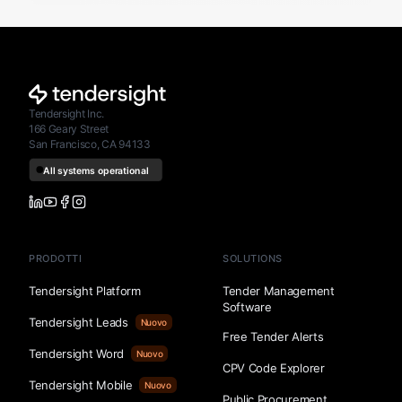
Tendersight Inc.
166 Geary Street
San Francisco, CA 94133
PRODOTTI
SOLUTIONS
Tendersight Platform
Tender Management
Software
Tendersight Leads
Nuovo
Free Tender Alerts
Tendersight Word
Nuovo
CPV Code Explorer
Tendersight Mobile
Nuovo
Public Procurement