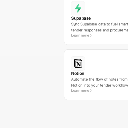
Supabase
Sync Supabase data to fuel smar
tender responses and procurem
Learn more
workflows.
Notion
Automate the flow of notes from
Notion into your tender workflow
Learn more