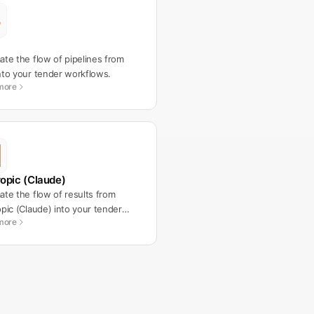
te the flow of pipelines from
to your tender workflows.
more
opic (Claude)
te the flow of results from
pic (Claude) into your tender
more
lows.