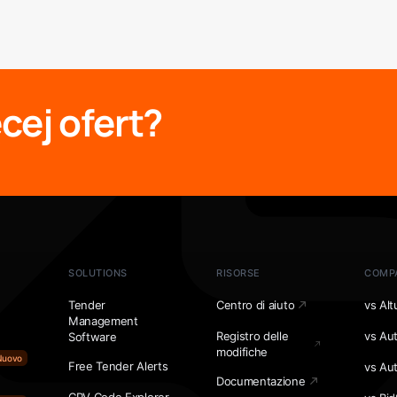
cej ofert?
SOLUTIONS
RISORSE
COMP
Tender
Centro di aiuto
vs Alt
Management
Registro delle
vs Au
Software
modifiche
Nuovo
Free Tender Alerts
vs Au
Documentazione