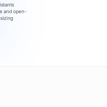
Controlla le scadenze
istants
ee and open-
ora Tendersight Mobile
sizing