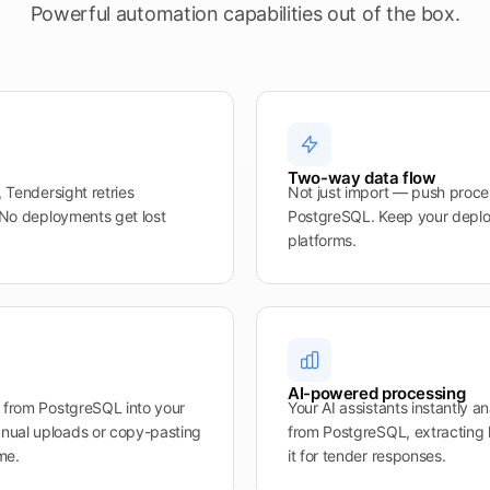
Powerful automation capabilities out of the box.
Two-way data flow
, Tendersight retries
Not just import — push proce
. No deployments get lost
PostgreSQL. Keep your deplo
platforms.
AI-powered processing
s from PostgreSQL into your
Your AI assistants instantly 
nual uploads or copy-pasting
from PostgreSQL, extracting 
me.
it for tender responses.