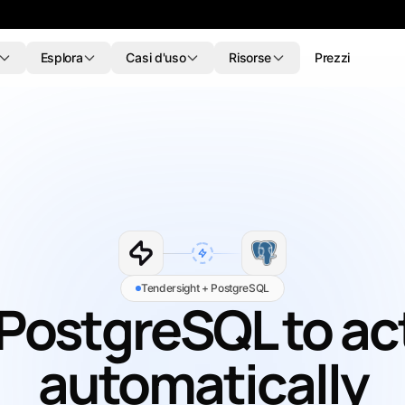
Esplora
Casi d'uso
Risorse
Prezzi
Tendersight Word
Ten
NUOVO
NUOVO
e codici CPV.
Quattro azioni. Revisioni. Il documento
Avvis
erdere nessuna
Word aperto resta la fonte ufficiale.
chiav
 contratti pubblici
cellu
lle offerte
Migliora il testo
y ofertowe
Migliora il testo selezionato
 codici CPV
ti
Traduci
portunità
Traduci il testo selezionato
Tendersight + PostgreSQL
valore e
PostgreSQL to ac
dita
Anonimizza
re pubblico
Rimuovi i dati identificativi
automatically
portanti
Compila il modello
Compila un modello di gara