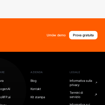
Umów demo
Prova gratuita
ARE
AZIENDA
LEGALE
ura
Blog
Informativa sulla
privacy
togenAI
Kontakt
Termini di
servizio
toRFP.ai
Kit stampa
Informativa sui