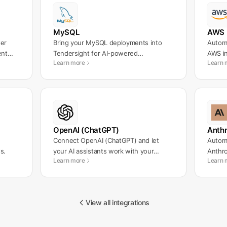
MySQL
AWS
ter
Bring your MySQL deployments into
Automa
ent
Tendersight for AI-powered
AWS in
Learn more
Learn 
development workflows.
OpenAI (ChatGPT)
Anthr
Connect OpenAI (ChatGPT) and let
Automa
s.
your AI assistants work with your
Anthro
Learn more
Learn 
messages automatically.
workf
View all integrations