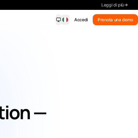
Leggi di più
Accedi
Prenota una demo
dersight Mobile
NUOVO
i sulle corrispondenze, dettagli
e, ricerca e scadenze, sul tuo
lare.
Nuove corrispondenze
Ricevi avvisi sulle corrispondenze
Riepilogo
Leggi i dettagli chiave
tion —
Cerca gare
Cerca con parole semplici
Tieni sotto controllo ogni
scadenza.