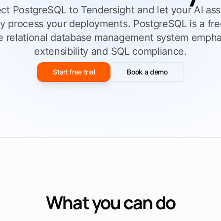
 selezionato
t PostgreSQL to Tendersight and let your AI ass
ly process your deployments. PostgreSQL is a fr
Esplora Tendersight Word
Espl
e relational database management system empha
extensibility and SQL compliance.
Start free trial
Book a demo
What you can do