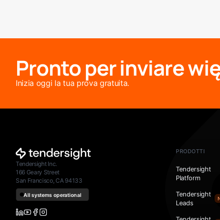
Pronto per inviare wię
Inizia oggi la tua prova gratuita.
PRODOTTI
Tendersight Inc.
Tendersight
166 Geary Street
Platform
San Francisco, CA 94133
Tendersight
Leads
Tendersight