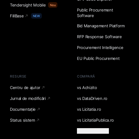
Tendersight Mobile
Nou
Public Procurement
Software
FillBase
NEW
Bid Management Platform
RFP Response Software
Procurement Intelligence
EU Public Procurement
RESURSE
COMPARĂ
Centru de ajutor
vs Achizito
Jurnal de modificări
vs DataDriven.ro
Documentație
vs Licitatia.ro
Status sistem
vs LicitatiaPublica.ro
Încarcă mai multe