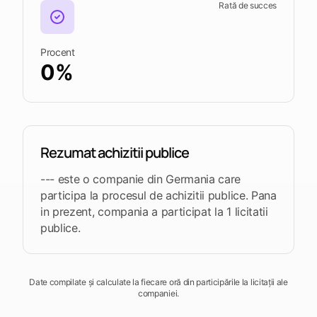
termenele
Rată de succes
apropiate
Deschide
Vezi
Vezi
Procent
Vezi
Tendersight
Tendersight
Tendersight
0%
platforma
Leads
în Word
Mobile
Rezumat achizitii publice
--- este o companie din Germania care
participa la procesul de achizitii publice. Pana
in prezent, compania a participat la 1 licitatii
publice.
Date compilate și calculate la fiecare oră din participările la licitații ale
companiei.