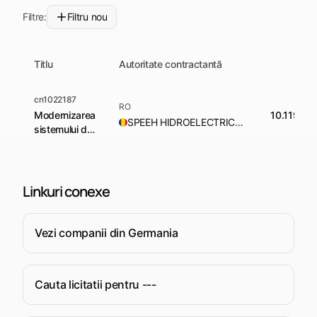
Filtre:
Filtru nou
Titlu
Autoritate contractantă
cn1022187
RO
Modernizarea
10.119.42
SPEEH HIDROELECTRICA SA
sistemului de
diagnoză și
monitorizare
CHE PORȚILE
DE FIER I;
Linkuri conexe
Vezi companii din Germania
Cauta licitatii pentru ---