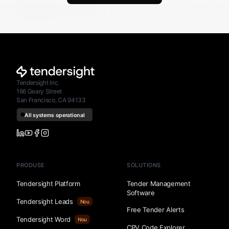
Tendersight Inc.
166 Geary Street
San Francisco, CA 94133
PRODUSE
SOLUTIONS
Tendersight Platform
Tender Management
Software
Tendersight Leads
Nou
Free Tender Alerts
Tendersight Word
Nou
CPV Code Explorer