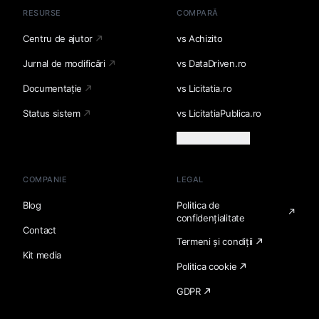
RESURSE
COMPARĂ
Centru de ajutor
vs Achizito
Jurnal de modificări
vs DataDriven.ro
Documentație
vs Licitatia.ro
Status sistem
vs LicitatiaPublica.ro
Încarcă mai multe
COMPANIE
LEGAL
Blog
Politica de
confidențialitate
Contact
Termeni și condiții
Kit media
Politica cookie
GDPR