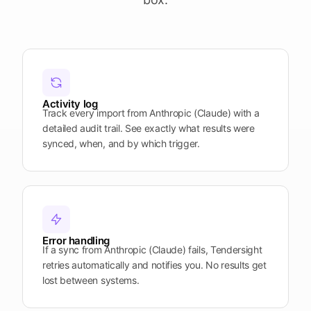
termenele
apropiate
Deschide
Vezi
Vezi
Vezi
Tendersight
Tendersight
Tendersight
platforma
Leads
în Word
Mobile
Activity log
Track every import from Anthropic (Claude) with a
detailed audit trail. See exactly what results were
synced, when, and by which trigger.
Error handling
If a sync from Anthropic (Claude) fails, Tendersight
retries automatically and notifies you. No results get
lost between systems.