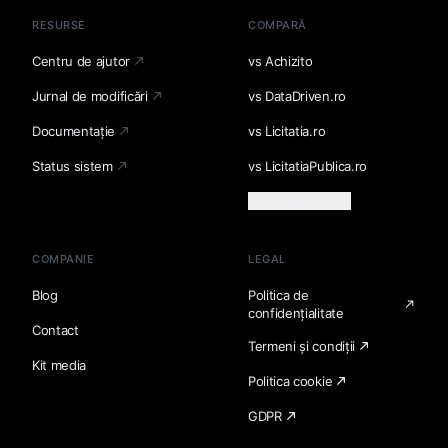
RESURSE
COMPARĂ
Centru de ajutor
vs Achizito
Jurnal de modificări
vs DataDriven.ro
Documentație
vs Licitatia.ro
Status sistem
vs LicitatiaPublica.ro
Încarcă mai multe
COMPANIE
LEGAL
Blog
Politica de
confidențialitate
Contact
Termeni și condiții
Kit media
Politica cookie
GDPR