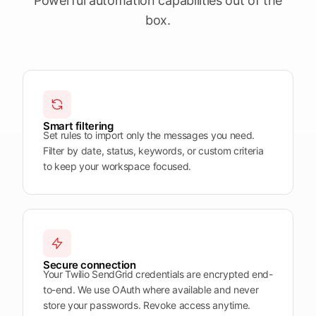
Powerful automation capabilities out of the
termenele
apropiate
box.
Deschide
Vezi
Vezi
Vezi
Tendersight
Tendersight
Tendersight
platforma
Leads
în Word
Mobile
Smart filtering
Set rules to import only the messages you need.
Filter by date, status, keywords, or custom criteria
to keep your workspace focused.
Secure connection
Your Twilio SendGrid credentials are encrypted end-
to-end. We use OAuth where available and never
store your passwords. Revoke access anytime.