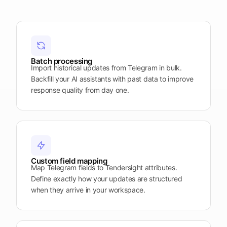
termenele
apropiate
Deschide
Vezi
Vezi
Vezi
Tendersight
Tendersight
Tendersight
platforma
Leads
în Word
Mobile
Batch processing
Import historical updates from Telegram in bulk.
Backfill your AI assistants with past data to improve
response quality from day one.
Custom field mapping
Map Telegram fields to Tendersight attributes.
Define exactly how your updates are structured
when they arrive in your workspace.