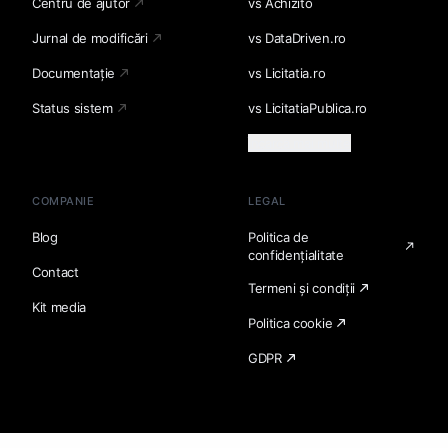
Centru de ajutor
vs Achizito
Jurnal de modificări
vs DataDriven.ro
Documentație
vs Licitatia.ro
Status sistem
vs LicitatiaPublica.ro
Încarcă mai multe
COMPANIE
LEGAL
Blog
Politica de
confidențialitate
Contact
Termeni și condiții
Kit media
Politica cookie
GDPR