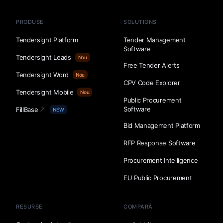
PRODUSE
SOLUTIONS
Tendersight Platform
Tender Management
Software
Tendersight Leads
Nou
Free Tender Alerts
Tendersight Word
Nou
CPV Code Explorer
Tendersight Mobile
Nou
Public Procurement
Software
FillBase
NEW
Bid Management Platform
RFP Response Software
Procurement Intelligence
EU Public Procurement
RESURSE
COMPARĂ