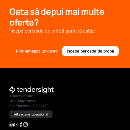
Gata să depui mai multe
oferte?
Începe perioada de probă gratuită astăzi.
Programează un demo
Începe perioada de probă
Tendersight Inc.
166 Geary Street
San Francisco, CA 94133