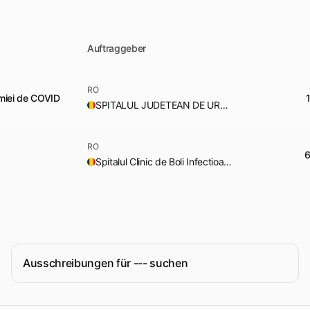
Auftraggeber
RO
demiei de COVID
SPITALUL JUDETEAN DE URGENTA SLATINA
RO
Spitalul Clinic de Boli Infectioase si Pneumoftiziologie Victor Babes Craiova
Ausschreibungen für --- suchen