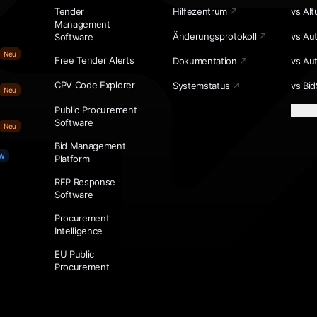
Tender
Hilfezentrum
vs Alt
Management
Änderungsprotokoll
vs Au
Software
Neu
Free Tender Alerts
Dokumentation
vs Au
CPV Code Explorer
Systemstatus
vs Bid
Neu
Public Procurement
Mehr 
Software
Neu
Bid Management
W
Platform
RFP Response
Software
Procurement
Intelligence
EU Public
Procurement