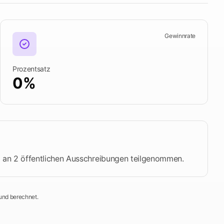
Überprüfen Sie die Fristen
Gewinnrate
ecken Sie Tendersight Mobile
Prozentsatz
0%
n an 2 öffentlichen Ausschreibungen teilgenommen.
und berechnet.