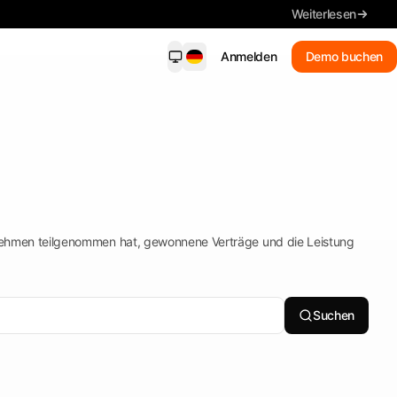
Weiterlesen
Anmelden
Demo buchen
dersight Mobile
NEU
ende Benachrichtigungen, wichtige
ls, Suche und Fristen – auf Ihrem
on.
Neue Treffer
nehmen teilgenommen hat, gewonnene Verträge und die Leistung
Erhalten Sie passende
Benachrichtigungen
Zusammenfassung
Lesen Sie die wichtigsten Details
Suchen
Ausschreibungen suchen
In Alltagssprache suchen
Jede Frist im Blick behalten.