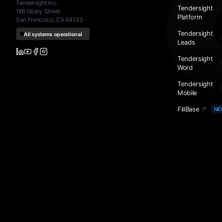
Tendersight Inc.
Tendersight
166 Geary Street
Platform
San Francisco, CA 94133
Tendersight
Leads
Tendersight
Word
Tendersight
Mobile
FillBase
NE