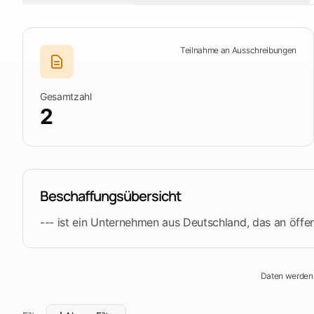
Lieferungen
Halten Sie das Team zusammen
Ergebnisse export
Materialien, Ausrüstung und Services
Auswahlliste mitneh
Bauleistungen
Teilnahme an Ausschreibungen
Bau, Renovierung und Wartung
Entdecken Sie die Plattform
Tendersight Leads öffne
Dienstleistungen
Beratung, Engineering und weitere Services
Gesamtzahl
2
Beschaffungsübersicht
--- ist ein Unternehmen aus Deutschland, das an öff
Daten werden 