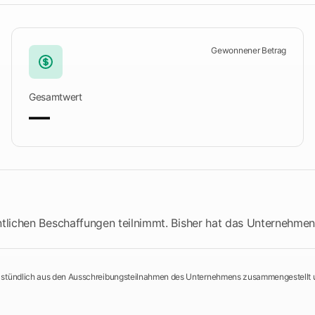
Füllen Sie eine
ieren
Ausschreibungsvorlage aus
men
Gewonnener Betrag
n
Entdecken Sie Tendersight Word
Entd
Gesamtwert
—
entlichen Beschaffungen teilnimmt. Bisher hat das Unternehme
stündlich aus den Ausschreibungsteilnahmen des Unternehmens zusammengestellt 