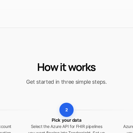
How it works
Get started in three simple steps.
2
Pick your data
ccount
Select the Azure API for FHIR pipelines
Azure
cation
you want flowing into Tendersight. Set up
you