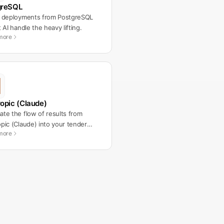
greSQL
t deployments from PostgreSQL
t AI handle the heavy lifting.
more
opic (Claude)
te the flow of results from
pic (Claude) into your tender
more
lows.