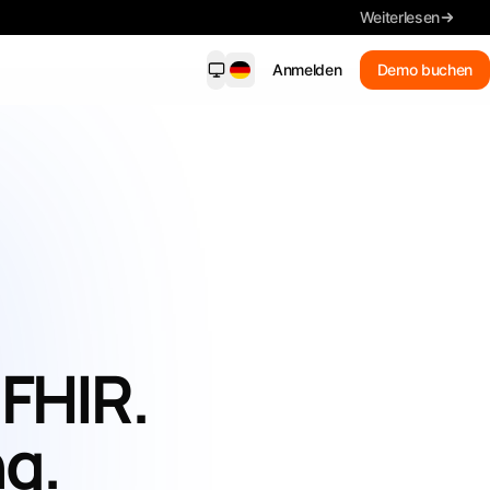
Weiterlesen
Anmelden
Demo buchen
dersight Mobile
NEU
ende Benachrichtigungen, wichtige
ls, Suche und Fristen – auf Ihrem
on.
Neue Treffer
Erhalten Sie passende
Benachrichtigungen
Zusammenfassung
 FHIR.
Lesen Sie die wichtigsten Details
Ausschreibungen suchen
ng.
In Alltagssprache suchen
Jede Frist im Blick behalten.