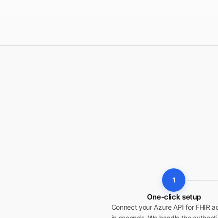
1
One-click setup
Connect your Azure API for FHIR a
in seconds. We handle the authenti