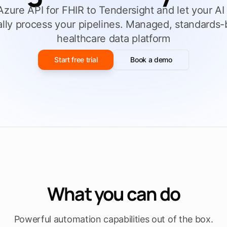
zure API for FHIR to Tendersight and let your AI 
Füllen Sie eine
ieren
Ausschreibungsvorlage aus
men
lly process your pipelines. Managed, standards
healthcare data platform
n
Entdecken Sie Tendersight Word
Entd
Start free trial
Book a demo
What you can do
Powerful automation capabilities out of the box.