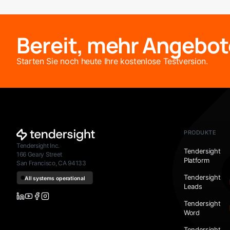
Bereit, mehr Angebot
Starten Sie noch heute Ihre kostenlose Testversion.
PRODUKTE
Tendersight Inc.
Tendersight
166 Geary Street
Platform
San Francisco, CA 94133
Tendersight
Leads
Tendersight
Word
Tendersight