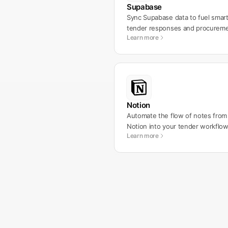
Supabase
Sync Supabase data to fuel smar
tender responses and procurem
Learn more
workflows.
Notion
Automate the flow of notes from
Notion into your tender workflow
Learn more