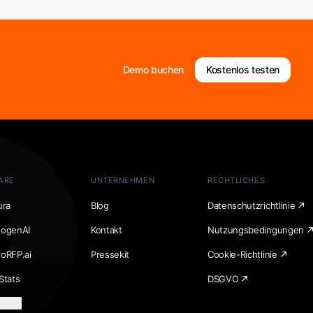
Demo buchen
Kostenlos testen
ARE
UNTERNEHMEN
RECHTLICHES
ura
Blog
Datenschutzrichtlinie
togenAI
Kontakt
Nutzungsbedingungen
toRFP.ai
Pressekit
Cookie-Richtlinie
Stats
DSGVO
laden