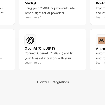
MySQL
Post
ter
Bring your MySQL deployments into
Impor
ent
Tendersight for AI-powered
and le
Learn more
Learn 
development workflows.
OpenAI (ChatGPT)
Anthr
Connect OpenAI (ChatGPT) and let
Automa
s.
your AI assistants work with your
Anthro
Learn more
Learn 
messages automatically.
workf
View all integrations