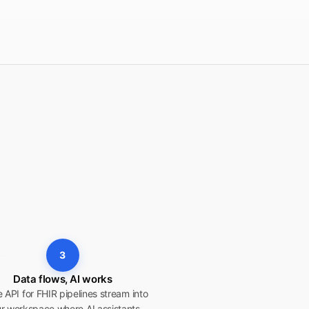
3
Data flows, AI works
 API for FHIR pipelines stream into
r workspace where AI assistants