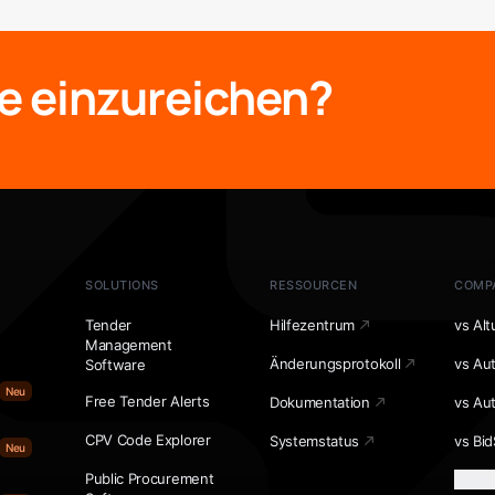
e einzureichen?
SOLUTIONS
RESSOURCEN
COMP
Tender
Hilfezentrum
vs Alt
Management
Änderungsprotokoll
vs Au
Software
Neu
Free Tender Alerts
Dokumentation
vs Au
CPV Code Explorer
Systemstatus
vs Bid
Neu
Public Procurement
Mehr 