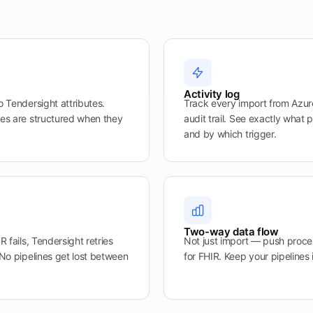
Activity log
o Tendersight attributes.
Track every import from Azure
nes are structured when they
audit trail. See exactly what
and by which trigger.
Two-way data flow
R fails, Tendersight retries
Not just import — push proce
 No pipelines get lost between
for FHIR. Keep your pipelines