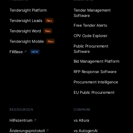
Tendersight Platform
Tender Management
Software
Tendersight Leads
Neu
Free Tender Alerts
Tendersight Word
Neu
CPV Code Explorer
Tendersight Mobile
Neu
Public Procurement
Software
FillBase
NEW
Bid Management Platform
RFP Response Software
Procurement Intelligence
EU Public Procurement
RESSOURCEN
COMPARE
Hilfezentrum
vs Altura
Änderungsprotokoll
vs AutogenAI