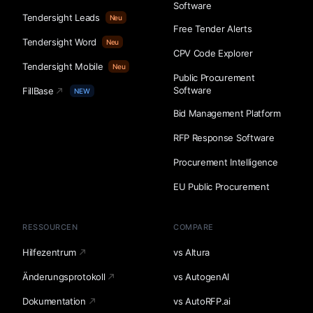
Software
Tendersight Leads
Neu
Free Tender Alerts
Tendersight Word
Neu
CPV Code Explorer
Tendersight Mobile
Neu
Public Procurement
Software
FillBase
NEW
Bid Management Platform
RFP Response Software
Procurement Intelligence
EU Public Procurement
RESSOURCEN
COMPARE
Hilfezentrum
vs Altura
Änderungsprotokoll
vs AutogenAI
Dokumentation
vs AutoRFP.ai