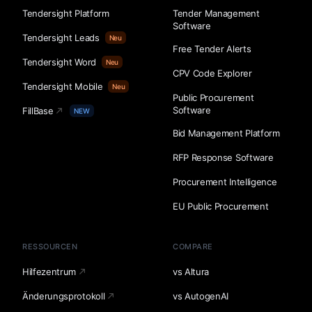
Tendersight Platform
Tender Management
Software
Tendersight Leads
Neu
Free Tender Alerts
Tendersight Word
Neu
CPV Code Explorer
Tendersight Mobile
Neu
Public Procurement
Software
FillBase
NEW
Bid Management Platform
RFP Response Software
Procurement Intelligence
EU Public Procurement
RESSOURCEN
COMPARE
Hilfezentrum
vs Altura
Änderungsprotokoll
vs AutogenAI