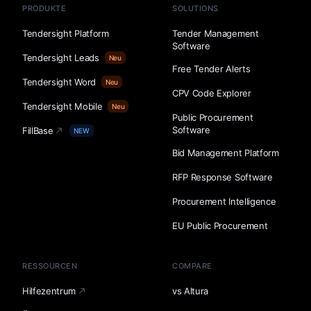
PRODUKTE
SOLUTIONS
Tendersight Platform
Tender Management
Software
Tendersight Leads
Neu
Free Tender Alerts
Tendersight Word
Neu
CPV Code Explorer
Tendersight Mobile
Neu
Public Procurement
Software
FillBase
NEW
Bid Management Platform
RFP Response Software
Procurement Intelligence
EU Public Procurement
RESSOURCEN
COMPARE
Hilfezentrum
vs Altura