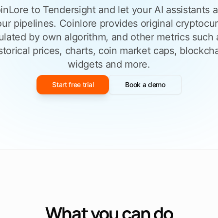
nLore to Tendersight and let your AI assistants a
Füllen Sie eine
ieren
Ausschreibungsvorlage aus
men
ur pipelines. Coinlore provides original cryptocu
culated by own algorithm, and other metrics such 
n
Entdecken Sie Tendersight Word
Entd
torical prices, charts, coin market caps, blockcha
widgets and more.
Start free trial
Book a demo
What you can do