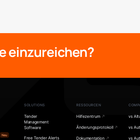
e einzureichen?
SOLUTIONS
RESSOURCEN
COMP
Tender
Hilfezentrum
vs Alt
Management
Änderungsprotokoll
vs Au
Software
Neu
Free Tender Alerts
Dokumentation
vs Au