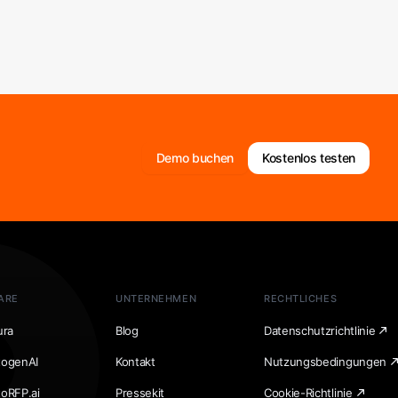
Demo buchen
Kostenlos testen
ARE
UNTERNEHMEN
RECHTLICHES
ura
Blog
Datenschutzrichtlinie
togenAI
Kontakt
Nutzungsbedingungen
toRFP.ai
Pressekit
Cookie-Richtlinie