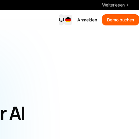
Weiterlesen
Anmelden
Demo buchen
dersight Mobile
NEU
ende Benachrichtigungen, wichtige
ls, Suche und Fristen – auf Ihrem
on.
Neue Treffer
Erhalten Sie passende
Benachrichtigungen
Zusammenfassung
 AI
Lesen Sie die wichtigsten Details
Ausschreibungen suchen
In Alltagssprache suchen
Jede Frist im Blick behalten.