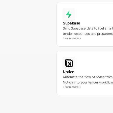
Supabase
Sync Supabase data to fuel smar
tender responses and procurem
Learn more
workflows.
Notion
Automate the flow of notes from
Notion into your tender workflow
Learn more