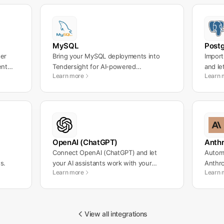
MySQL
Post
ter
Bring your MySQL deployments into
Impor
ent
Tendersight for AI-powered
and le
Learn more
Learn 
development workflows.
OpenAI (ChatGPT)
Anthr
Connect OpenAI (ChatGPT) and let
Automa
s.
your AI assistants work with your
Anthro
Learn more
Learn 
messages automatically.
workf
View all integrations