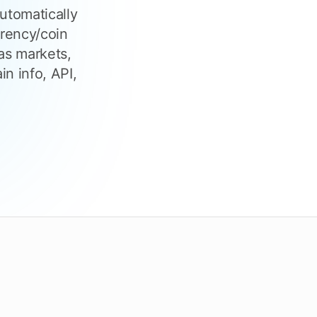
Überprüfen Sie die Fristen
utomatically
rrency/coin
as markets,
ecken Sie Tendersight Mobile
in info, API,