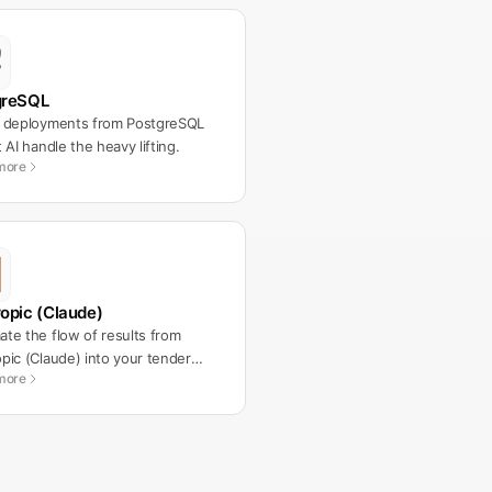
greSQL
t deployments from PostgreSQL
t AI handle the heavy lifting.
more
opic (Claude)
te the flow of results from
pic (Claude) into your tender
more
lows.