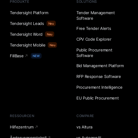
PRODUKTE
SOLUTIONS
Tendersight Platform
Tender Management
Software
Tendersight Leads
Neu
Free Tender Alerts
Tendersight Word
Neu
CPV Code Explorer
Tendersight Mobile
Neu
Public Procurement
Software
FillBase
NEW
Bid Management Platform
RFP Response Software
Procurement Intelligence
EU Public Procurement
RESSOURCEN
COMPARE
Hilfezentrum
vs Altura
Änderungsprotokoll
vs AutogenAI