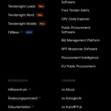
Software
Tendersight Leads
Neu
Free Tender Alerts
Tendersight Word
Neu
CPV Code Explorer
Tendersight Mobile
Neu
Public Procurement
Software
FillBase
NEW
Bid Management Platform
RFP Response Software
Procurement Intelligence
EU Public Procurement
RESSOURCEN
COMPARE
Hilfezentrum
vs Altura
Änderungsprotokoll
vs AutogenAI
Dokumentation
vs AutoRFP.ai