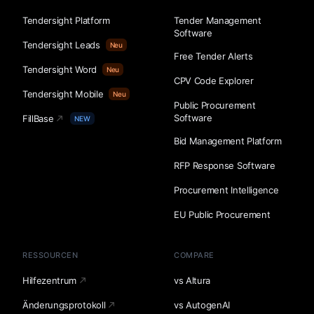
Tendersight Platform
Tender Management
Software
Tendersight Leads
Neu
Free Tender Alerts
Tendersight Word
Neu
CPV Code Explorer
Tendersight Mobile
Neu
Public Procurement
Software
FillBase
NEW
Bid Management Platform
RFP Response Software
Procurement Intelligence
EU Public Procurement
RESSOURCEN
COMPARE
Hilfezentrum
vs Altura
Änderungsprotokoll
vs AutogenAI