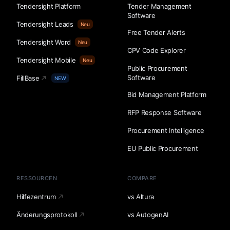
Tendersight Platform
Tender Management
Software
Tendersight Leads
Neu
Free Tender Alerts
Tendersight Word
Neu
CPV Code Explorer
Tendersight Mobile
Neu
Public Procurement
Software
FillBase
NEW
Bid Management Platform
RFP Response Software
Procurement Intelligence
EU Public Procurement
RESSOURCEN
COMPARE
Hilfezentrum
vs Altura
Änderungsprotokoll
vs AutogenAI