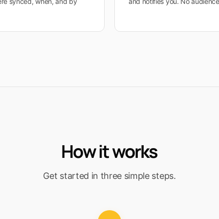
ere synced, when, and by
and notifies you. No audienc
How it works
Get started in three simple steps.