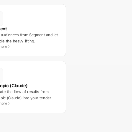
ent
 audiences from Segment and let
dle the heavy lifting.
more
opic (Claude)
te the flow of results from
pic (Claude) into your tender
more
lows.