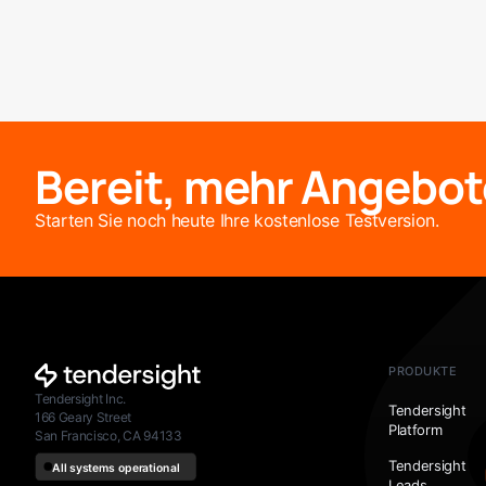
Bereit, mehr Angebot
Starten Sie noch heute Ihre kostenlose Testversion.
PRODUKTE
Tendersight Inc.
Tendersight
166 Geary Street
Platform
San Francisco, CA 94133
Tendersight
Leads