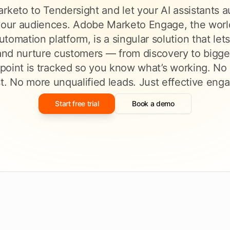
keto to Tendersight and let your AI assistants a
Füllen Sie eine
ieren
Ausschreibungsvorlage aus
men
our audiences. Adobe Marketo Engage, the world
tomation platform, is a singular solution that lets
n
Entdecken Sie Tendersight Word
Entd
nd nurture customers — from discovery to bigge
point is tracked so you know what’s working. No
t. No more unqualified leads. Just effective en
Start free trial
Book a demo