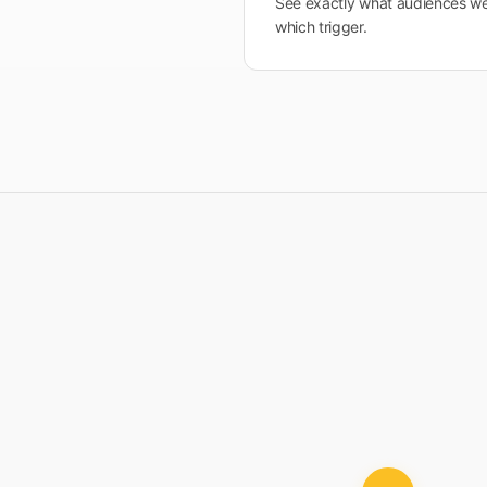
See exactly what audiences w
which trigger.