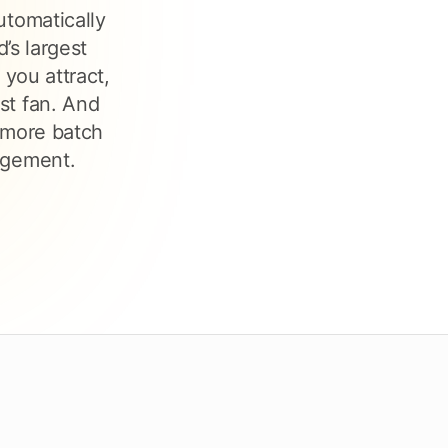
Überprüfen Sie die Fristen
utomatically
’s largest
 you attract,
ecken Sie Tendersight Mobile
st fan. And
 more batch
gagement.