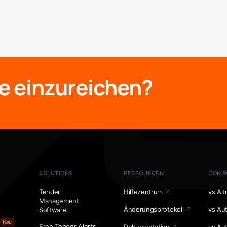
e einzureichen?
SOLUTIONS
RESSOURCEN
COMP
Tender
Hilfezentrum
vs Alt
Management
Änderungsprotokoll
vs Au
Software
Neu
Free Tender Alerts