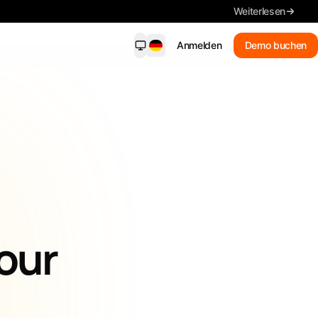
Weiterlesen
Anmelden
Demo buchen
dersight Mobile
NEU
ende Benachrichtigungen, wichtige
ls, Suche und Fristen – auf Ihrem
on.
Neue Treffer
Erhalten Sie passende
Benachrichtigungen
Zusammenfassung
your
Lesen Sie die wichtigsten Details
Ausschreibungen suchen
In Alltagssprache suchen
Jede Frist im Blick behalten.