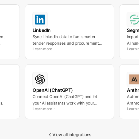
LinkedIn
Segm
ent
Sync LinkedIn data to fuel smarter
Import
tender responses and procurement
AI han
Learn more
Learn 
workflows.
OpenAI (ChatGPT)
Anthr
Connect OpenAI (ChatGPT) and let
Automa
s.
your AI assistants work with your
Anthro
Learn more
Learn 
messages automatically.
workf
View all integrations