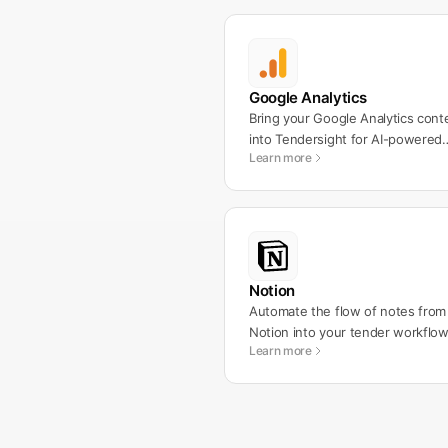
Google Analytics
Bring your Google Analytics cont
into Tendersight for AI-powered
Learn more
marketing automation.
Notion
Automate the flow of notes from
Notion into your tender workflow
Learn more