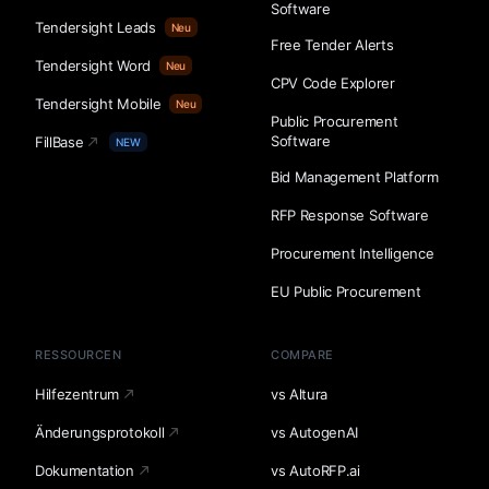
Software
Tendersight Leads
Neu
Free Tender Alerts
Tendersight Word
Neu
CPV Code Explorer
Tendersight Mobile
Neu
Public Procurement
Software
FillBase
NEW
Bid Management Platform
RFP Response Software
Procurement Intelligence
EU Public Procurement
RESSOURCEN
COMPARE
Hilfezentrum
vs Altura
Änderungsprotokoll
vs AutogenAI
Dokumentation
vs AutoRFP.ai