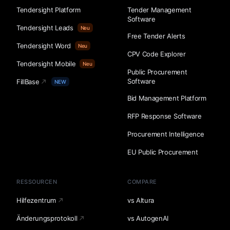
Tendersight Platform
Tender Management
Software
Tendersight Leads
Neu
Free Tender Alerts
Tendersight Word
Neu
CPV Code Explorer
Tendersight Mobile
Neu
Public Procurement
Software
FillBase
NEW
Bid Management Platform
RFP Response Software
Procurement Intelligence
EU Public Procurement
RESSOURCEN
COMPARE
Hilfezentrum
vs Altura
Änderungsprotokoll
vs AutogenAI