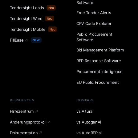
Software
Tendersight Leads
Neu
Free Tender Alerts
Tendersight Word
Neu
CPV Code Explorer
Tendersight Mobile
Neu
Public Procurement
Software
FillBase
NEW
Bid Management Platform
RFP Response Software
Procurement Intelligence
EU Public Procurement
RESSOURCEN
COMPARE
Hilfezentrum
vs Altura
Änderungsprotokoll
vs AutogenAI
Dokumentation
vs AutoRFP.ai