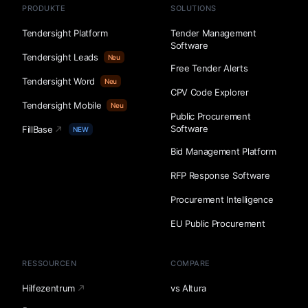
PRODUKTE
SOLUTIONS
Tendersight Platform
Tender Management
Software
Tendersight Leads
Neu
Free Tender Alerts
Tendersight Word
Neu
CPV Code Explorer
Tendersight Mobile
Neu
Public Procurement
Software
FillBase
NEW
Bid Management Platform
RFP Response Software
Procurement Intelligence
EU Public Procurement
RESSOURCEN
COMPARE
Hilfezentrum
vs Altura