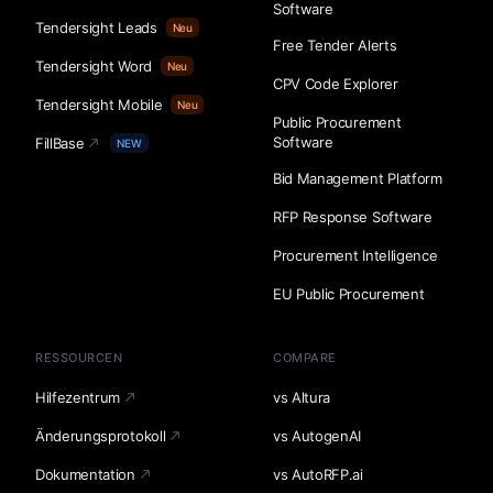
Software
Tendersight Leads
Neu
Free Tender Alerts
Tendersight Word
Neu
CPV Code Explorer
Tendersight Mobile
Neu
Public Procurement
Software
FillBase
NEW
Bid Management Platform
RFP Response Software
Procurement Intelligence
EU Public Procurement
RESSOURCEN
COMPARE
Hilfezentrum
vs Altura
Änderungsprotokoll
vs AutogenAI
Dokumentation
vs AutoRFP.ai