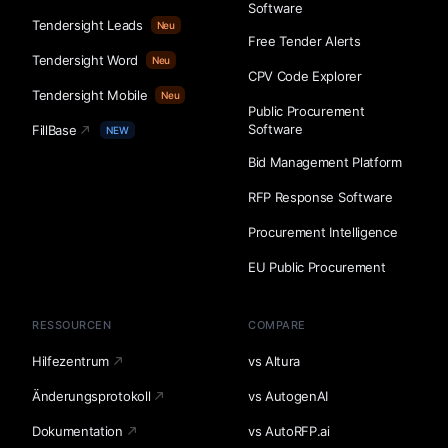
Software
Tendersight Leads
Neu
Free Tender Alerts
Tendersight Word
Neu
CPV Code Explorer
Tendersight Mobile
Neu
Public Procurement
Software
FillBase
NEW
Bid Management Platform
RFP Response Software
Procurement Intelligence
EU Public Procurement
RESSOURCEN
COMPARE
Hilfezentrum
vs Altura
Änderungsprotokoll
vs AutogenAI
Dokumentation
vs AutoRFP.ai