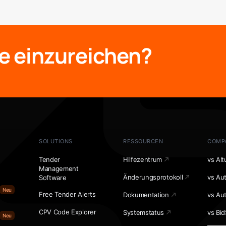
e einzureichen?
SOLUTIONS
RESSOURCEN
COMP
Tender
Hilfezentrum
vs Alt
Management
Änderungsprotokoll
vs Au
Software
Neu
Free Tender Alerts
Dokumentation
vs Au
CPV Code Explorer
Systemstatus
vs Bid
Neu