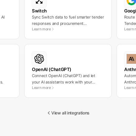
Switch
Goog
 AI
Sync Switch data to fuel smarter tender
Route 
responses and procurement
Tender
Learn more
Learn 
workflows.
OpenAI (ChatGPT)
Anthr
Connect OpenAI (ChatGPT) and let
Automa
s.
your AI assistants work with your
Anthro
Learn more
Learn 
messages automatically.
workf
View all integrations