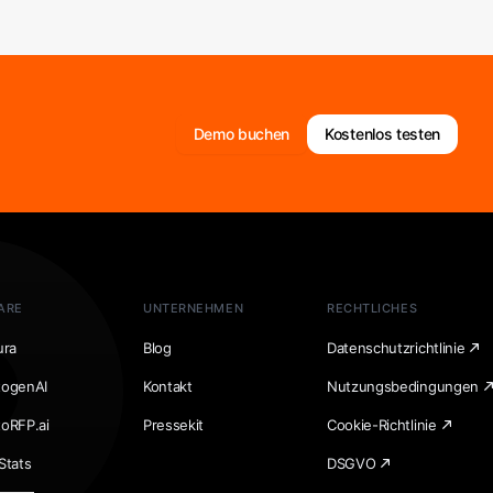
Demo buchen
Kostenlos testen
ARE
UNTERNEHMEN
RECHTLICHES
ura
Blog
Datenschutzrichtlinie
togenAI
Kontakt
Nutzungsbedingungen
toRFP.ai
Pressekit
Cookie-Richtlinie
Stats
DSGVO