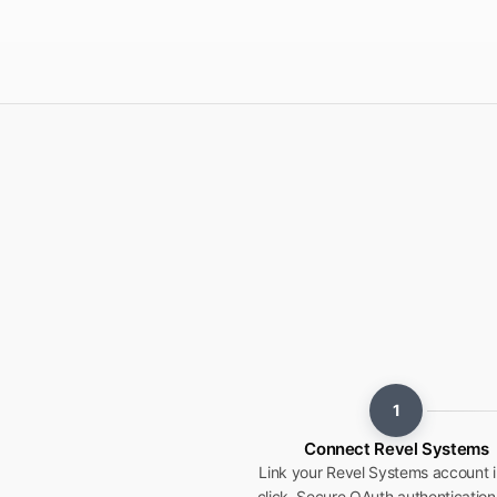
1
Connect Revel Systems
Link your Revel Systems account 
click. Secure OAuth authenticatio