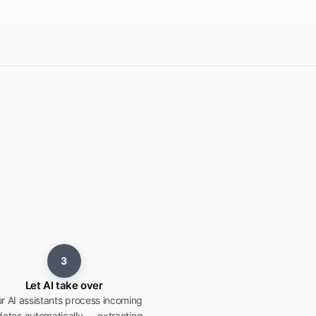
3
Let AI take over
r AI assistants process incoming
ates automatically — extracting