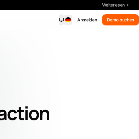
Weiterlesen
Anmelden
Demo buchen
dersight Mobile
NEU
ende Benachrichtigungen, wichtige
ls, Suche und Fristen – auf Ihrem
on.
Neue Treffer
Erhalten Sie passende
Benachrichtigungen
Zusammenfassung
action
Lesen Sie die wichtigsten Details
Ausschreibungen suchen
In Alltagssprache suchen
Jede Frist im Blick behalten.