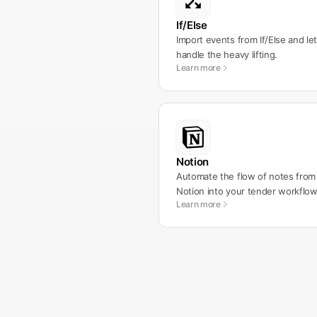
If/Else
Import events from If/Else and let
handle the heavy lifting.
Learn more
Notion
Automate the flow of notes from
Notion into your tender workflow
Learn more