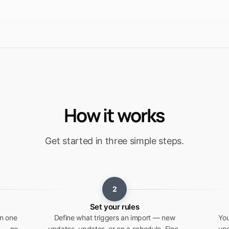
How it works
Get started in three simple steps.
2
Set your rules
in one
Define what triggers an import — new
You
n — no
updates, updates, or on a schedule. Fine-
upd