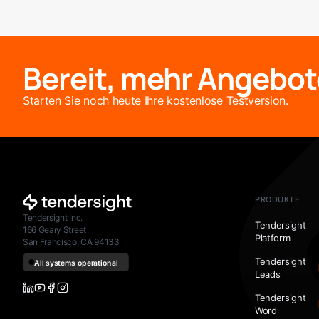
Bereit, mehr Angebot
Starten Sie noch heute Ihre kostenlose Testversion.
PRODUKTE
Tendersight Inc.
Tendersight
166 Geary Street
Platform
San Francisco, CA 94133
Tendersight
Leads
Tendersight
Word