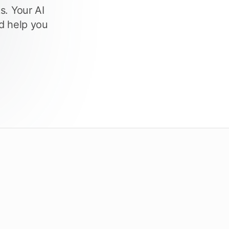
Überprüfen Sie die Fristen
s. Your AI
nd help you
ecken Sie Tendersight Mobile