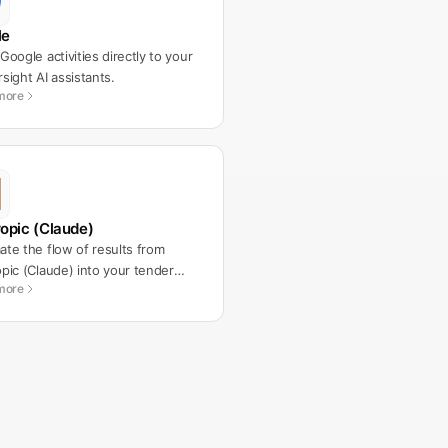
le
Google activities directly to your
sight AI assistants.
more
opic (Claude)
te the flow of results from
pic (Claude) into your tender
more
lows.