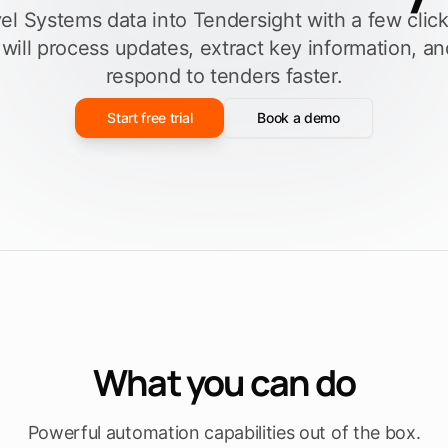
el Systems data into Tendersight with a few click
Füllen Sie eine
ieren
Ausschreibungsvorlage aus
men
 will process updates, extract key information, a
respond to tenders faster.
n
Entdecken Sie Tendersight Word
Entd
Start free trial
Book a demo
What you can do
Powerful automation capabilities out of the box.