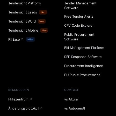
Tendersight Platform
Tender Management
Software
Tendersight Leads
Neu
Free Tender Alerts
Tendersight Word
Neu
CPV Code Explorer
Tendersight Mobile
Neu
Public Procurement
Software
FillBase
NEW
Bid Management Platform
RFP Response Software
Procurement Intelligence
EU Public Procurement
RESSOURCEN
COMPARE
Hilfezentrum
vs Altura
Änderungsprotokoll
vs AutogenAI