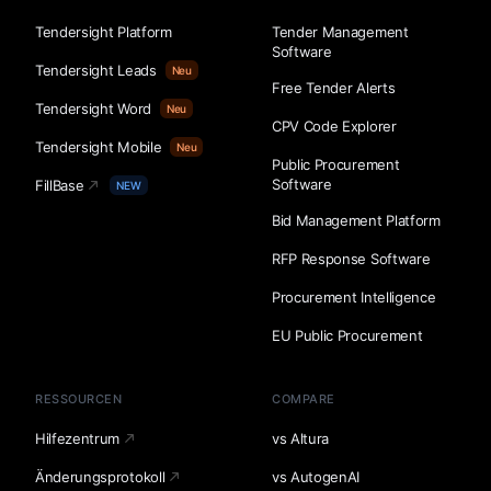
Tendersight Platform
Tender Management
Software
Tendersight Leads
Neu
Free Tender Alerts
Tendersight Word
Neu
CPV Code Explorer
Tendersight Mobile
Neu
Public Procurement
Software
FillBase
NEW
Bid Management Platform
RFP Response Software
Procurement Intelligence
EU Public Procurement
RESSOURCEN
COMPARE
Hilfezentrum
vs Altura
Änderungsprotokoll
vs AutogenAI