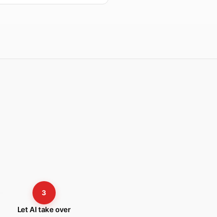
3
Let AI take over