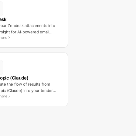
esk
your Zendesk attachments into
sight for AI-powered email
more
ement.
opic (Claude)
te the flow of results from
pic (Claude) into your tender
more
lows.