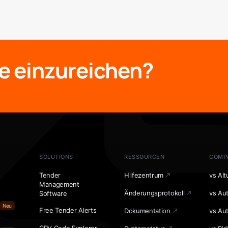
e einzureichen?
SOLUTIONS
RESSOURCEN
COMP
Tender
Hilfezentrum
vs Alt
Management
Änderungsprotokoll
vs Au
Software
Neu
Free Tender Alerts
Dokumentation
vs Au