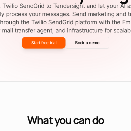
Twilio SendGrid to Tendersight and let your AI a
Füllen Sie eine
ieren
Ausschreibungsvorlage aus
men
ly process your messages. Send marketing and t
through the Twilio SendGrid platform with the Ema
n
Entdecken Sie Tendersight Word
Entd
 mail transfer agent, and infrastructure for scalab
Start free trial
Book a demo
What you can do