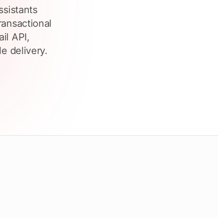
Überprüfen Sie die Fristen
ssistants
ransactional
il API,
ecken Sie Tendersight Mobile
le delivery.