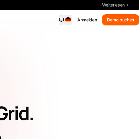
Weiterlesen
Anmelden
Demo buchen
dersight Mobile
NEU
ende Benachrichtigungen, wichtige
ls, Suche und Fristen – auf Ihrem
on.
Neue Treffer
Erhalten Sie passende
Benachrichtigungen
Zusammenfassung
rid.
Lesen Sie die wichtigsten Details
Ausschreibungen suchen
.
In Alltagssprache suchen
Jede Frist im Blick behalten.