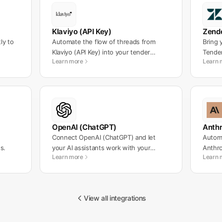
Klaviyo (API Key)
Zend
ly to
Automate the flow of threads from
Bring 
Klaviyo (API Key) into your tender
Tender
Learn more
Learn 
workflows.
manag
OpenAI (ChatGPT)
Anthr
Connect OpenAI (ChatGPT) and let
Automa
s.
your AI assistants work with your
Anthro
Learn more
Learn 
messages automatically.
workf
View all integrations